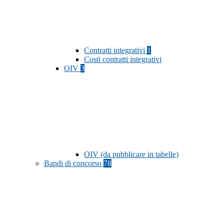
Contratti integrativi
1
Costi contratti integrativi
OIV
3
OIV (da pubblicare in tabelle)
Bandi di concorso
78