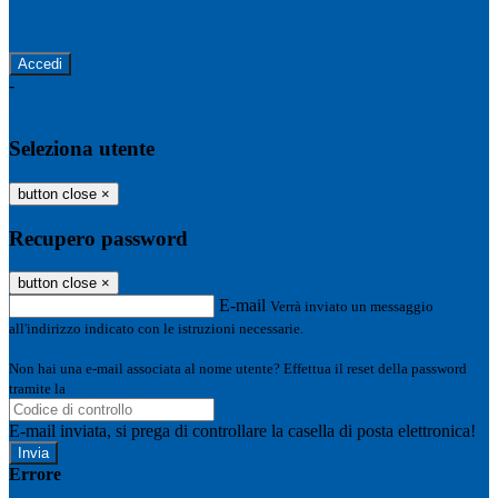
Password dimenticata?
-
Entra con SPID
Entra con CIE
Seleziona utente
button close
×
Recupero password
button close
×
E-mail
Verrà inviato un messaggio
all'indirizzo indicato con le istruzioni necessarie.
Non hai una e-mail associata al nome utente? Effettua il reset della password
tramite la
Login Spaggiari
E-mail inviata, si prega di controllare la casella di posta elettronica!
Errore