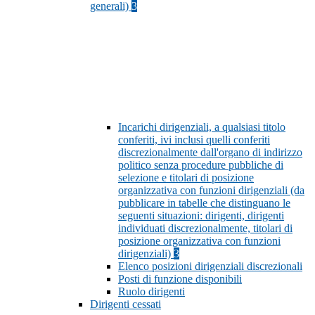
generali)
3
Incarichi dirigenziali, a qualsiasi titolo
conferiti, ivi inclusi quelli conferiti
discrezionalmente dall'organo di indirizzo
politico senza procedure pubbliche di
selezione e titolari di posizione
organizzativa con funzioni dirigenziali (da
pubblicare in tabelle che distinguano le
seguenti situazioni: dirigenti, dirigenti
individuati discrezionalmente, titolari di
posizione organizzativa con funzioni
dirigenziali)
3
Elenco posizioni dirigenziali discrezionali
Posti di funzione disponibili
Ruolo dirigenti
Dirigenti cessati