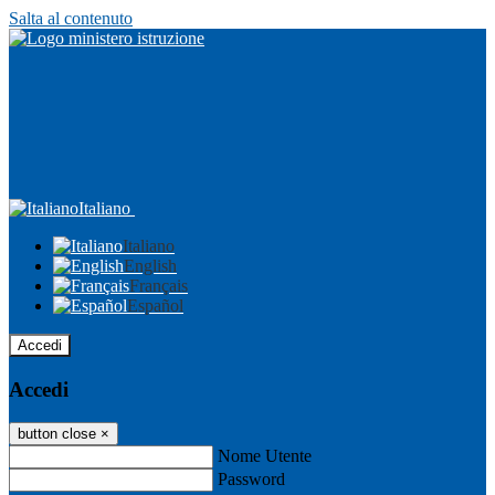
Salta al contenuto
Italiano
Italiano
English
Français
Español
Accedi
Accedi
button close
×
Nome Utente
Password