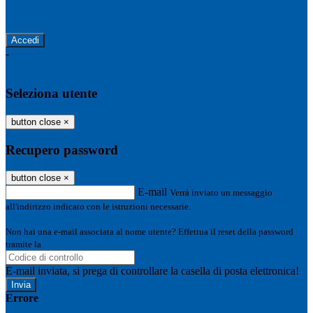
Password dimenticata?
-
Entra con SPID
Entra con CIE
Seleziona utente
button close
×
Recupero password
button close
×
E-mail
Verrà inviato un messaggio
all'indirizzo indicato con le istruzioni necessarie.
Non hai una e-mail associata al nome utente? Effettua il reset della password
tramite la
Login Spaggiari
E-mail inviata, si prega di controllare la casella di posta elettronica!
Errore