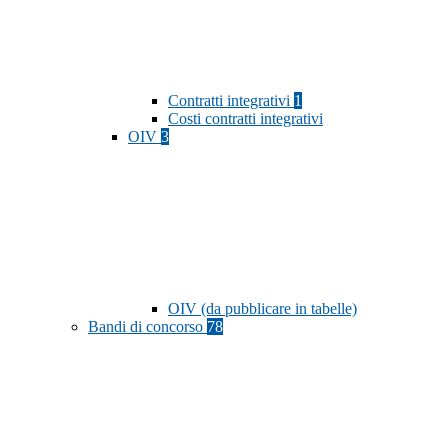
Contratti integrativi
1
Costi contratti integrativi
OIV
3
OIV (da pubblicare in tabelle)
Bandi di concorso
78