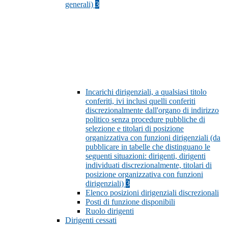
generali)
3
Incarichi dirigenziali, a qualsiasi titolo
conferiti, ivi inclusi quelli conferiti
discrezionalmente dall'organo di indirizzo
politico senza procedure pubbliche di
selezione e titolari di posizione
organizzativa con funzioni dirigenziali (da
pubblicare in tabelle che distinguano le
seguenti situazioni: dirigenti, dirigenti
individuati discrezionalmente, titolari di
posizione organizzativa con funzioni
dirigenziali)
3
Elenco posizioni dirigenziali discrezionali
Posti di funzione disponibili
Ruolo dirigenti
Dirigenti cessati