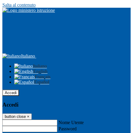
Salta al contenuto
Italiano
Italiano
English
Français
Español
Accedi
Accedi
button close
×
Nome Utente
Password