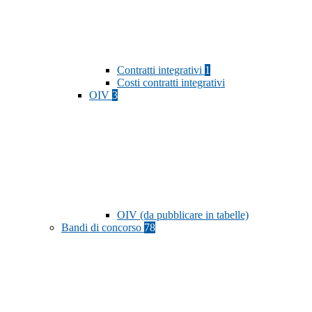
Contratti integrativi
1
Costi contratti integrativi
OIV
3
OIV (da pubblicare in tabelle)
Bandi di concorso
78