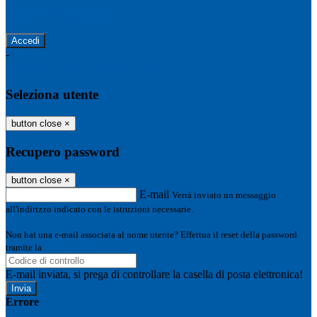
Password dimenticata?
-
Entra con SPID
Entra con CIE
Seleziona utente
button close
×
Recupero password
button close
×
E-mail
Verrà inviato un messaggio
all'indirizzo indicato con le istruzioni necessarie.
Non hai una e-mail associata al nome utente? Effettua il reset della password
tramite la
Login Spaggiari
E-mail inviata, si prega di controllare la casella di posta elettronica!
Errore