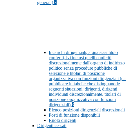
generali)
3
Incarichi dirigenziali, a qualsiasi titolo
conferiti, ivi inclusi quelli conferiti
discrezionalmente dall'organo di indirizzo
politico senza procedure pubbliche di
selezione e titolari di posizione
organizzativa con funzioni dirigenziali (da
pubblicare in tabelle che distinguano le
seguenti situazioni: dirigenti, dirigenti
individuati discrezionalmente, titolari di
posizione organizzativa con funzioni
dirigenziali)
3
Elenco posizioni dirigenziali discrezionali
Posti di funzione disponibili
Ruolo dirigenti
Dirigenti cessati