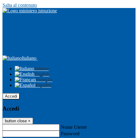
Salta al contenuto
Italiano
Italiano
English
Français
Español
Accedi
Accedi
button close
×
Nome Utente
Password