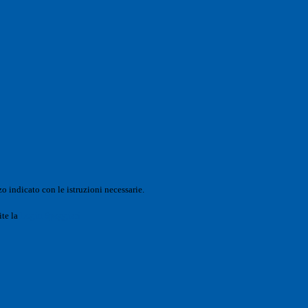
o indicato con le istruzioni necessarie.
ite la
Login Spaggiari