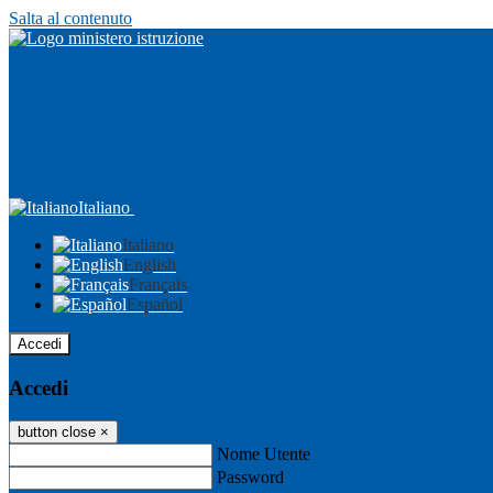
Salta al contenuto
Italiano
Italiano
English
Français
Español
Accedi
Accedi
button close
×
Nome Utente
Password