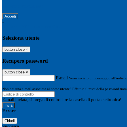
Password dimenticata?
-
Entra con SPID
Entra con CIE
Seleziona utente
button close
×
Recupero password
button close
×
E-mail
Verrà inviato un messaggio all'indirizz
Non hai una e-mail associata al nome utente? Effettua il reset della password tram
E-mail inviata, si prega di controllare la casella di posta elettronica!
Errore
Chiudi
Successo