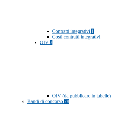
Contratti integrativi
1
Costi contratti integrativi
OIV
3
OIV (da pubblicare in tabelle)
Bandi di concorso
78