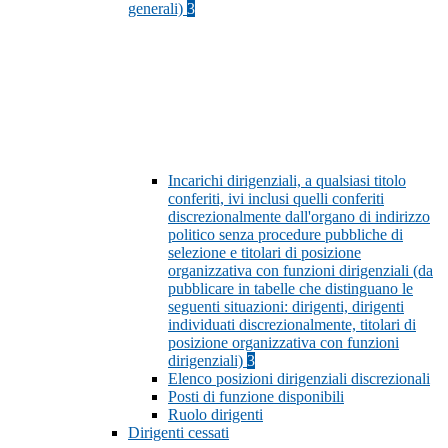
generali)
3
Incarichi dirigenziali, a qualsiasi titolo
conferiti, ivi inclusi quelli conferiti
discrezionalmente dall'organo di indirizzo
politico senza procedure pubbliche di
selezione e titolari di posizione
organizzativa con funzioni dirigenziali (da
pubblicare in tabelle che distinguano le
seguenti situazioni: dirigenti, dirigenti
individuati discrezionalmente, titolari di
posizione organizzativa con funzioni
dirigenziali)
3
Elenco posizioni dirigenziali discrezionali
Posti di funzione disponibili
Ruolo dirigenti
Dirigenti cessati