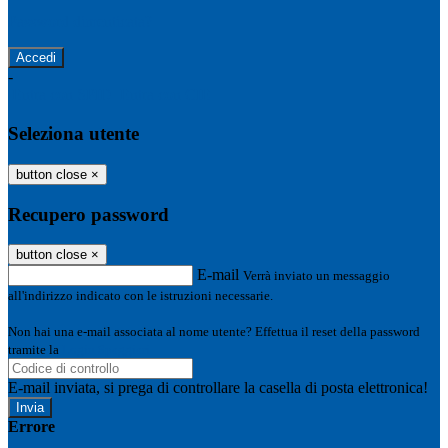
Password dimenticata?
-
Entra con SPID
Entra con CIE
Seleziona utente
button close
×
Recupero password
button close
×
E-mail
Verrà inviato un messaggio
all'indirizzo indicato con le istruzioni necessarie.
Non hai una e-mail associata al nome utente? Effettua il reset della password
tramite la
Login Spaggiari
E-mail inviata, si prega di controllare la casella di posta elettronica!
Errore