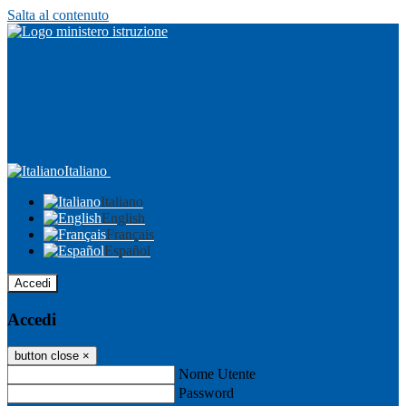
Salta al contenuto
Italiano
Italiano
English
Français
Español
Accedi
Accedi
button close
×
Nome Utente
Password