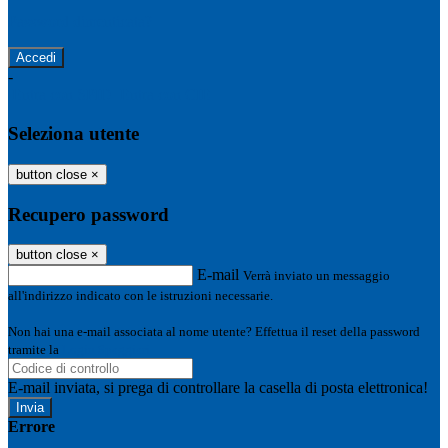
Password dimenticata?
-
Entra con SPID
Entra con CIE
Seleziona utente
button close
×
Recupero password
button close
×
E-mail
Verrà inviato un messaggio
all'indirizzo indicato con le istruzioni necessarie.
Non hai una e-mail associata al nome utente? Effettua il reset della password
tramite la
Login Spaggiari
E-mail inviata, si prega di controllare la casella di posta elettronica!
Errore