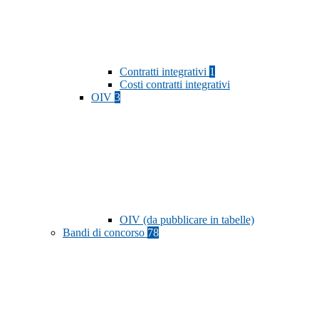
Contratti integrativi
1
Costi contratti integrativi
OIV
3
OIV (da pubblicare in tabelle)
Bandi di concorso
78