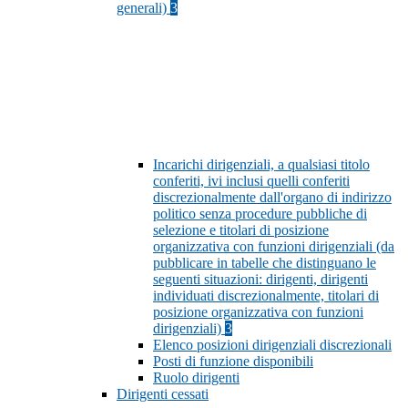
generali)
3
Incarichi dirigenziali, a qualsiasi titolo
conferiti, ivi inclusi quelli conferiti
discrezionalmente dall'organo di indirizzo
politico senza procedure pubbliche di
selezione e titolari di posizione
organizzativa con funzioni dirigenziali (da
pubblicare in tabelle che distinguano le
seguenti situazioni: dirigenti, dirigenti
individuati discrezionalmente, titolari di
posizione organizzativa con funzioni
dirigenziali)
3
Elenco posizioni dirigenziali discrezionali
Posti di funzione disponibili
Ruolo dirigenti
Dirigenti cessati