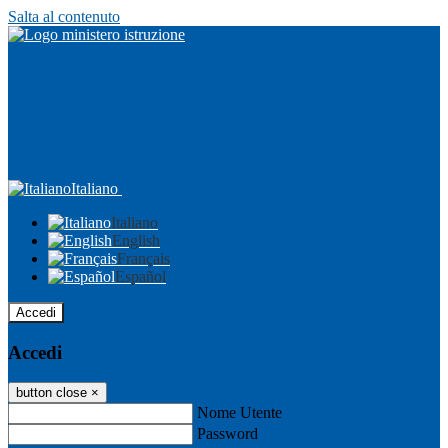
Salta al contenuto
Italiano
Italiano
English
Français
Español
Accedi
Accedi
button close
×
Nome Utente
Password