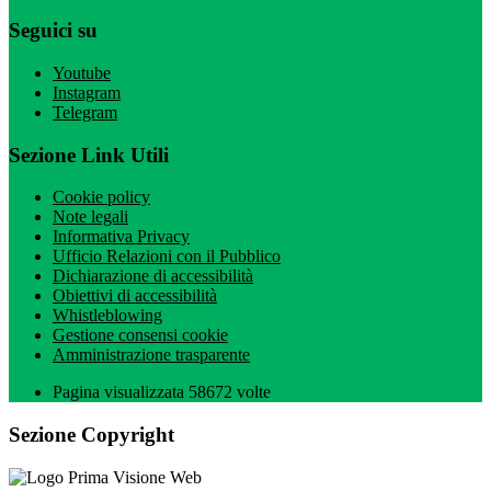
Seguici su
Youtube
Instagram
Telegram
Sezione Link Utili
Cookie policy
Note legali
Informativa Privacy
Ufficio Relazioni con il Pubblico
Dichiarazione di accessibilità
Obiettivi di accessibilità
Whistleblowing
Gestione consensi cookie
Amministrazione trasparente
Pagina visualizzata
58672
volte
Sezione Copyright