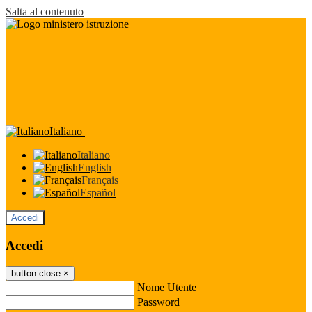
Salta al contenuto
Italiano
Italiano
English
Français
Español
Accedi
Accedi
button close
×
Nome Utente
Password