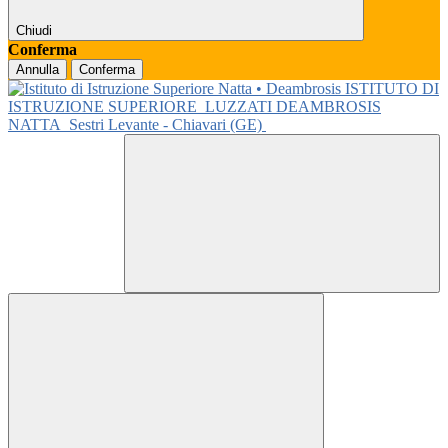
Chiudi
Conferma
Annulla
Conferma
ISTITUTO DI
ISTRUZIONE SUPERIORE
LUZZATI DEAMBROSIS
NATTA
Sestri Levante - Chiavari (GE)