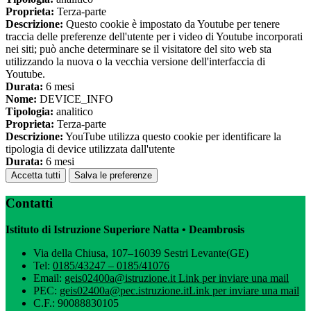
Proprieta:
Terza-parte
Descrizione:
Questo cookie è impostato da Youtube per tenere
traccia delle preferenze dell'utente per i video di Youtube incorporati
nei siti; può anche determinare se il visitatore del sito web sta
utilizzando la nuova o la vecchia versione dell'interfaccia di
Youtube.
Durata:
6 mesi
Nome:
DEVICE_INFO
Tipologia:
analitico
Proprieta:
Terza-parte
Descrizione:
YouTube utilizza questo cookie per identificare la
tipologia di device utilizzata dall'utente
Durata:
6 mesi
Accetta tutti
Salva le preferenze
Contatti
Istituto di Istruzione Superiore Natta • Deambrosis
Via della Chiusa, 107–16039 Sestri Levante(GE)
Tel:
0185/43247 – 0185/41076
Email:
geis02400a@istruzione.it
Link per inviare una mail
PEC:
geis02400a@pec.istruzione.it
Link per inviare una mail
C.F.: 90088830105