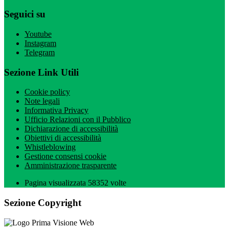
Seguici su
Youtube
Instagram
Telegram
Sezione Link Utili
Cookie policy
Note legali
Informativa Privacy
Ufficio Relazioni con il Pubblico
Dichiarazione di accessibilità
Obiettivi di accessibilità
Whistleblowing
Gestione consensi cookie
Amministrazione trasparente
Pagina visualizzata
58352
volte
Sezione Copyright