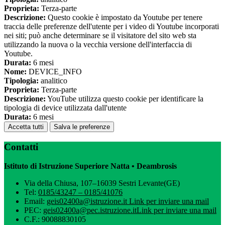
Proprieta:
Terza-parte
Descrizione:
Questo cookie è impostato da Youtube per tenere
traccia delle preferenze dell'utente per i video di Youtube incorporati
nei siti; può anche determinare se il visitatore del sito web sta
utilizzando la nuova o la vecchia versione dell'interfaccia di
Youtube.
Durata:
6 mesi
Nome:
DEVICE_INFO
Tipologia:
analitico
Proprieta:
Terza-parte
Descrizione:
YouTube utilizza questo cookie per identificare la
tipologia di device utilizzata dall'utente
Durata:
6 mesi
Accetta tutti
Salva le preferenze
Contatti
Istituto di Istruzione Superiore Natta • Deambrosis
Via della Chiusa, 107–16039 Sestri Levante(GE)
Tel:
0185/43247 – 0185/41076
Email:
geis02400a@istruzione.it
Link per inviare una mail
PEC:
geis02400a@pec.istruzione.it
Link per inviare una mail
C.F.: 90088830105