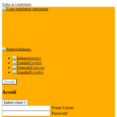
Salta al contenuto
Italiano
Italiano
English
Français
Español
Accedi
Accedi
button close
×
Nome Utente
Password