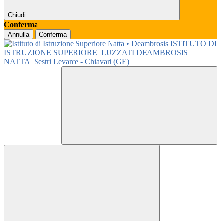
Chiudi
Conferma
Annulla
Conferma
ISTITUTO DI
ISTRUZIONE SUPERIORE
LUZZATI DEAMBROSIS
NATTA
Sestri Levante - Chiavari (GE)