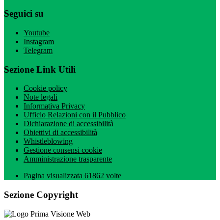
Seguici su
Youtube
Instagram
Telegram
Sezione Link Utili
Cookie policy
Note legali
Informativa Privacy
Ufficio Relazioni con il Pubblico
Dichiarazione di accessibilità
Obiettivi di accessibilità
Whistleblowing
Gestione consensi cookie
Amministrazione trasparente
Pagina visualizzata
61862
volte
Sezione Copyright