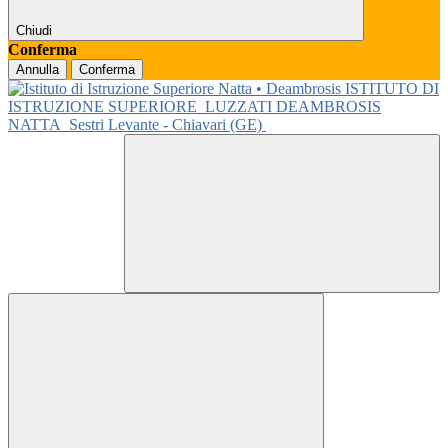
Chiudi
Conferma
Annulla
Conferma
ISTITUTO DI
ISTRUZIONE SUPERIORE
LUZZATI DEAMBROSIS
NATTA
Sestri Levante - Chiavari (GE)