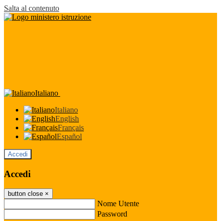
Salta al contenuto
Italiano
Italiano
English
Français
Español
Accedi
Accedi
button close
×
Nome Utente
Password