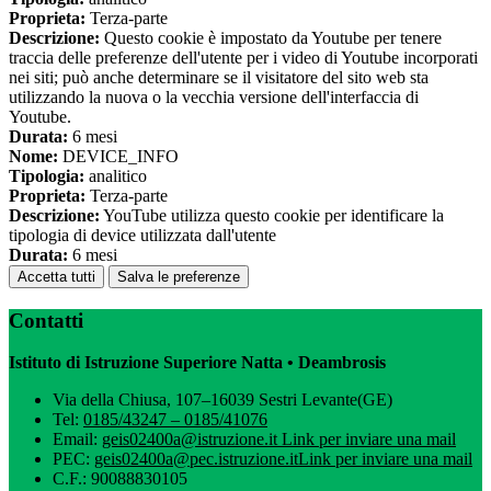
Proprieta:
Terza-parte
Descrizione:
Questo cookie è impostato da Youtube per tenere
traccia delle preferenze dell'utente per i video di Youtube incorporati
nei siti; può anche determinare se il visitatore del sito web sta
utilizzando la nuova o la vecchia versione dell'interfaccia di
Youtube.
Durata:
6 mesi
Nome:
DEVICE_INFO
Tipologia:
analitico
Proprieta:
Terza-parte
Descrizione:
YouTube utilizza questo cookie per identificare la
tipologia di device utilizzata dall'utente
Durata:
6 mesi
Accetta tutti
Salva le preferenze
Contatti
Istituto di Istruzione Superiore Natta • Deambrosis
Via della Chiusa, 107–16039 Sestri Levante(GE)
Tel:
0185/43247 – 0185/41076
Email:
geis02400a@istruzione.it
Link per inviare una mail
PEC:
geis02400a@pec.istruzione.it
Link per inviare una mail
C.F.: 90088830105