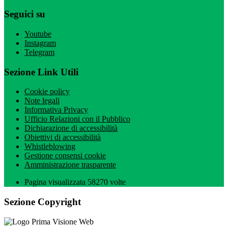
Seguici su
Youtube
Instagram
Telegram
Sezione Link Utili
Cookie policy
Note legali
Informativa Privacy
Ufficio Relazioni con il Pubblico
Dichiarazione di accessibilità
Obiettivi di accessibilità
Whistleblowing
Gestione consensi cookie
Amministrazione trasparente
Pagina visualizzata
58270
volte
Sezione Copyright