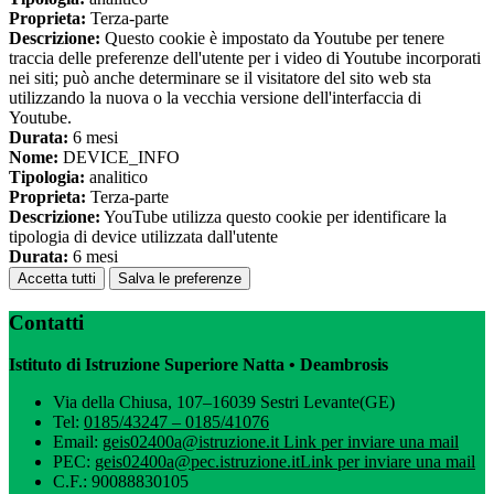
Proprieta:
Terza-parte
Descrizione:
Questo cookie è impostato da Youtube per tenere
traccia delle preferenze dell'utente per i video di Youtube incorporati
nei siti; può anche determinare se il visitatore del sito web sta
utilizzando la nuova o la vecchia versione dell'interfaccia di
Youtube.
Durata:
6 mesi
Nome:
DEVICE_INFO
Tipologia:
analitico
Proprieta:
Terza-parte
Descrizione:
YouTube utilizza questo cookie per identificare la
tipologia di device utilizzata dall'utente
Durata:
6 mesi
Accetta tutti
Salva le preferenze
Contatti
Istituto di Istruzione Superiore Natta • Deambrosis
Via della Chiusa, 107–16039 Sestri Levante(GE)
Tel:
0185/43247 – 0185/41076
Email:
geis02400a@istruzione.it
Link per inviare una mail
PEC:
geis02400a@pec.istruzione.it
Link per inviare una mail
C.F.: 90088830105