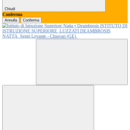
Chiudi
Conferma
Annulla
Conferma
ISTITUTO DI
ISTRUZIONE SUPERIORE
LUZZATI DEAMBROSIS
NATTA
Sestri Levante - Chiavari (GE)