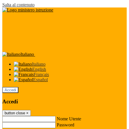
Salta al contenuto
Italiano
Italiano
English
Français
Español
Accedi
Accedi
button close
×
Nome Utente
Password