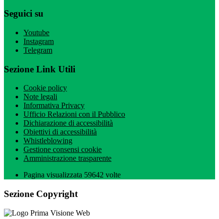
Seguici su
Youtube
Instagram
Telegram
Sezione Link Utili
Cookie policy
Note legali
Informativa Privacy
Ufficio Relazioni con il Pubblico
Dichiarazione di accessibilità
Obiettivi di accessibilità
Whistleblowing
Gestione consensi cookie
Amministrazione trasparente
Pagina visualizzata
59642
volte
Sezione Copyright