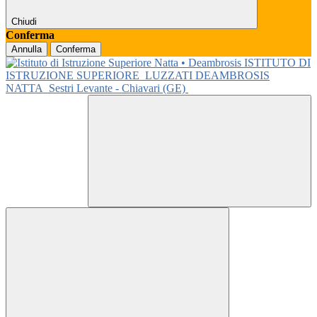
Chiudi
Conferma
Annulla
Conferma
ISTITUTO DI
ISTRUZIONE SUPERIORE
LUZZATI DEAMBROSIS
NATTA
Sestri Levante - Chiavari (GE)