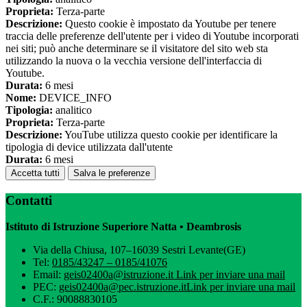
Proprieta:
Terza-parte
Descrizione:
Questo cookie è impostato da Youtube per tenere
traccia delle preferenze dell'utente per i video di Youtube incorporati
nei siti; può anche determinare se il visitatore del sito web sta
utilizzando la nuova o la vecchia versione dell'interfaccia di
Youtube.
Durata:
6 mesi
Nome:
DEVICE_INFO
Tipologia:
analitico
Proprieta:
Terza-parte
Descrizione:
YouTube utilizza questo cookie per identificare la
tipologia di device utilizzata dall'utente
Durata:
6 mesi
Accetta tutti
Salva le preferenze
Contatti
Istituto di Istruzione Superiore Natta • Deambrosis
Via della Chiusa, 107–16039 Sestri Levante(GE)
Tel:
0185/43247 – 0185/41076
Email:
geis02400a@istruzione.it
Link per inviare una mail
PEC:
geis02400a@pec.istruzione.it
Link per inviare una mail
C.F.: 90088830105