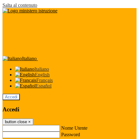
Salta al contenuto
Italiano
Italiano
English
Français
Español
Accedi
Accedi
button close
×
Nome Utente
Password