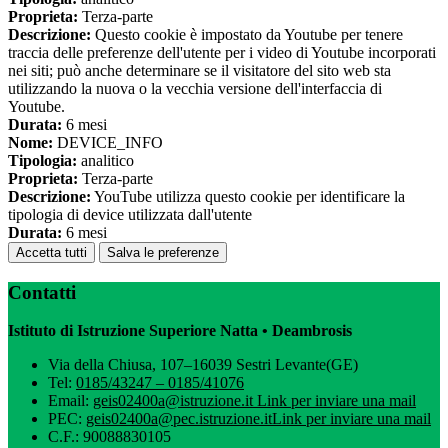
Proprieta:
Terza-parte
Descrizione:
Questo cookie è impostato da Youtube per tenere
traccia delle preferenze dell'utente per i video di Youtube incorporati
nei siti; può anche determinare se il visitatore del sito web sta
utilizzando la nuova o la vecchia versione dell'interfaccia di
Youtube.
Durata:
6 mesi
Nome:
DEVICE_INFO
Tipologia:
analitico
Proprieta:
Terza-parte
Descrizione:
YouTube utilizza questo cookie per identificare la
tipologia di device utilizzata dall'utente
Durata:
6 mesi
Accetta tutti
Salva le preferenze
Contatti
Istituto di Istruzione Superiore Natta • Deambrosis
Via della Chiusa, 107–16039 Sestri Levante(GE)
Tel:
0185/43247 – 0185/41076
Email:
geis02400a@istruzione.it
Link per inviare una mail
PEC:
geis02400a@pec.istruzione.it
Link per inviare una mail
C.F.: 90088830105