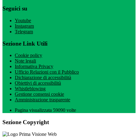
Seguici su
Youtube
Instagram
Telegram
Sezione Link Utili
Cookie policy
Note legali
Informativa Privacy
Ufficio Relazioni con il Pubblico
Dichiarazione di accessibilità
Obiettivi di accessibilità
Whistleblowing
Gestione consensi cookie
Amministrazione trasparente
Pagina visualizzata
59090
volte
Sezione Copyright