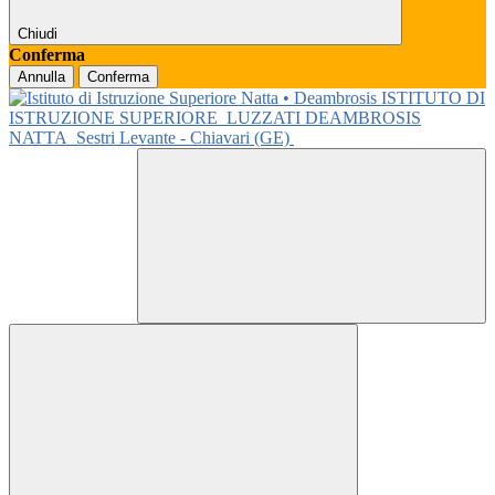
Chiudi
Conferma
Annulla
Conferma
ISTITUTO DI
ISTRUZIONE SUPERIORE
LUZZATI DEAMBROSIS
NATTA
Sestri Levante - Chiavari (GE)