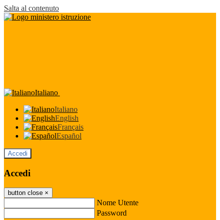
Salta al contenuto
Italiano
Italiano
English
Français
Español
Accedi
Accedi
button close
×
Nome Utente
Password