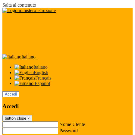
Salta al contenuto
Italiano
Italiano
English
Français
Español
Accedi
Accedi
button close
×
Nome Utente
Password