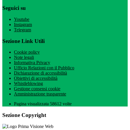
Seguici su
Youtube
Instagram
Telegram
Sezione Link Utili
Cookie policy
Note legali
Informativa Privacy
Ufficio Relazioni con il Pubblico
Dichiarazione di accessibilità
Obiettivi di accessibilità
Whistleblowing
Gestione consensi cookie
Amministrazione trasparente
Pagina visualizzata
58612
volte
Sezione Copyright