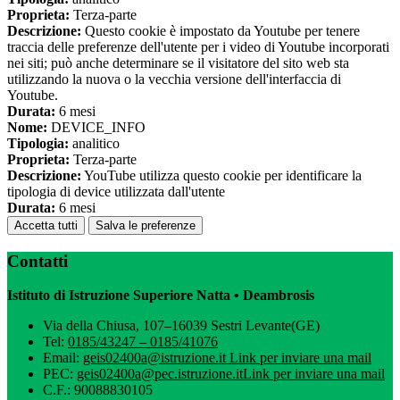
Proprieta:
Terza-parte
Descrizione:
Questo cookie è impostato da Youtube per tenere
traccia delle preferenze dell'utente per i video di Youtube incorporati
nei siti; può anche determinare se il visitatore del sito web sta
utilizzando la nuova o la vecchia versione dell'interfaccia di
Youtube.
Durata:
6 mesi
Nome:
DEVICE_INFO
Tipologia:
analitico
Proprieta:
Terza-parte
Descrizione:
YouTube utilizza questo cookie per identificare la
tipologia di device utilizzata dall'utente
Durata:
6 mesi
Accetta tutti
Salva le preferenze
Contatti
Istituto di Istruzione Superiore Natta • Deambrosis
Via della Chiusa, 107–16039 Sestri Levante(GE)
Tel:
0185/43247 – 0185/41076
Email:
geis02400a@istruzione.it
Link per inviare una mail
PEC:
geis02400a@pec.istruzione.it
Link per inviare una mail
C.F.: 90088830105