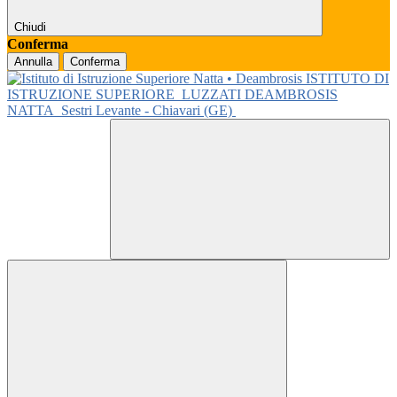
Chiudi
Conferma
Annulla
Conferma
ISTITUTO DI
ISTRUZIONE SUPERIORE
LUZZATI DEAMBROSIS
NATTA
Sestri Levante - Chiavari (GE)