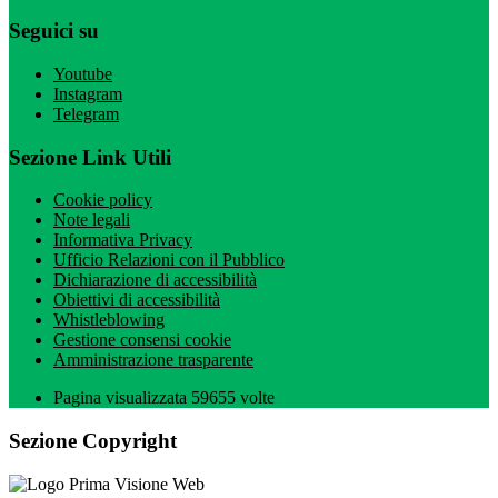
Seguici su
Youtube
Instagram
Telegram
Sezione Link Utili
Cookie policy
Note legali
Informativa Privacy
Ufficio Relazioni con il Pubblico
Dichiarazione di accessibilità
Obiettivi di accessibilità
Whistleblowing
Gestione consensi cookie
Amministrazione trasparente
Pagina visualizzata
59655
volte
Sezione Copyright