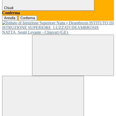
Chiudi
Conferma
Annulla
Conferma
ISTITUTO DI
ISTRUZIONE SUPERIORE
LUZZATI DEAMBROSIS
NATTA
Sestri Levante - Chiavari (GE)