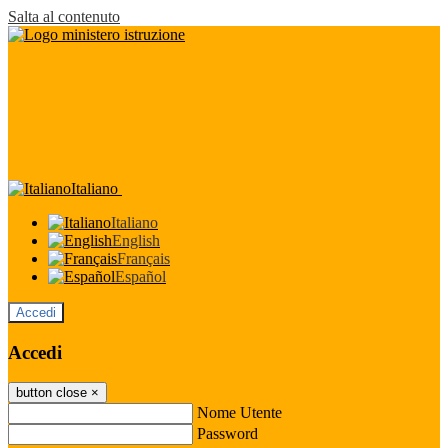
Salta al contenuto
Italiano
Italiano
English
Français
Español
Accedi
Accedi
button close
×
Nome Utente
Password