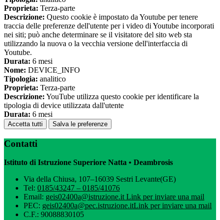
Proprieta:
Terza-parte
Descrizione:
Questo cookie è impostato da Youtube per tenere
traccia delle preferenze dell'utente per i video di Youtube incorporati
nei siti; può anche determinare se il visitatore del sito web sta
utilizzando la nuova o la vecchia versione dell'interfaccia di
Youtube.
Durata:
6 mesi
Nome:
DEVICE_INFO
Tipologia:
analitico
Proprieta:
Terza-parte
Descrizione:
YouTube utilizza questo cookie per identificare la
tipologia di device utilizzata dall'utente
Durata:
6 mesi
Accetta tutti
Salva le preferenze
Contatti
Istituto di Istruzione Superiore Natta • Deambrosis
Via della Chiusa, 107–16039 Sestri Levante(GE)
Tel:
0185/43247 – 0185/41076
Email:
geis02400a@istruzione.it
Link per inviare una mail
PEC:
geis02400a@pec.istruzione.it
Link per inviare una mail
C.F.: 90088830105