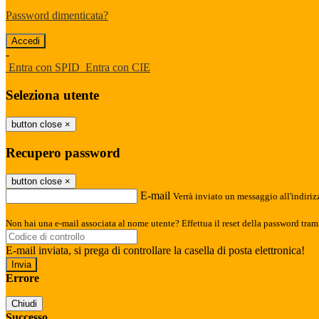
Password dimenticata?
-
Entra con SPID
Entra con CIE
Seleziona utente
button close
×
Recupero password
button close
×
E-mail
Verrà inviato un messaggio all'indirizz
Non hai una e-mail associata al nome utente? Effettua il reset della password tram
E-mail inviata, si prega di controllare la casella di posta elettronica!
Errore
Chiudi
Successo