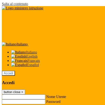
Salta al contenuto
Italiano
Italiano
English
Français
Español
Accedi
Accedi
button close
×
Nome Utente
Password