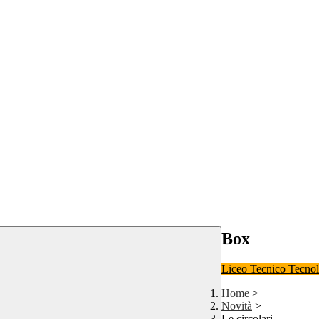
Box
Liceo
Tecnico Tecno
Home
>
Novità
>
Le circolari