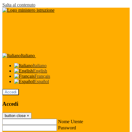
Salta al contenuto
Italiano
Italiano
English
Français
Español
Accedi
Accedi
button close
×
Nome Utente
Password