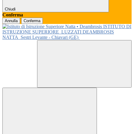
Chiudi
Conferma
Annulla
Conferma
ISTITUTO DI
ISTRUZIONE SUPERIORE
LUZZATI DEAMBROSIS
NATTA
Sestri Levante - Chiavari (GE)