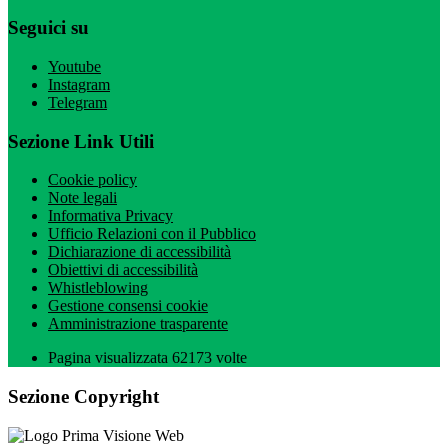
Seguici su
Youtube
Instagram
Telegram
Sezione Link Utili
Cookie policy
Note legali
Informativa Privacy
Ufficio Relazioni con il Pubblico
Dichiarazione di accessibilità
Obiettivi di accessibilità
Whistleblowing
Gestione consensi cookie
Amministrazione trasparente
Pagina visualizzata
62173
volte
Sezione Copyright