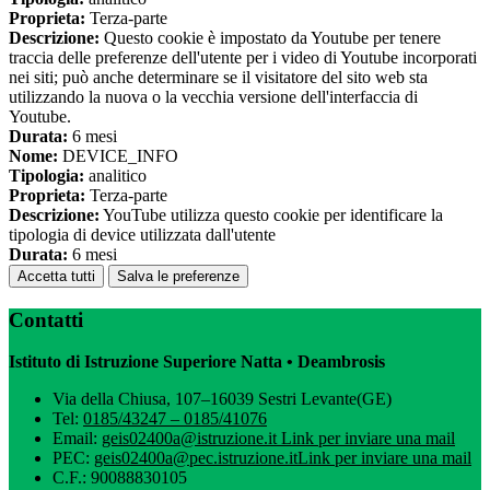
Proprieta:
Terza-parte
Descrizione:
Questo cookie è impostato da Youtube per tenere
traccia delle preferenze dell'utente per i video di Youtube incorporati
nei siti; può anche determinare se il visitatore del sito web sta
utilizzando la nuova o la vecchia versione dell'interfaccia di
Youtube.
Durata:
6 mesi
Nome:
DEVICE_INFO
Tipologia:
analitico
Proprieta:
Terza-parte
Descrizione:
YouTube utilizza questo cookie per identificare la
tipologia di device utilizzata dall'utente
Durata:
6 mesi
Accetta tutti
Salva le preferenze
Contatti
Istituto di Istruzione Superiore Natta • Deambrosis
Via della Chiusa, 107–16039 Sestri Levante(GE)
Tel:
0185/43247 – 0185/41076
Email:
geis02400a@istruzione.it
Link per inviare una mail
PEC:
geis02400a@pec.istruzione.it
Link per inviare una mail
C.F.: 90088830105