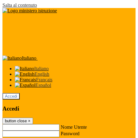
Salta al contenuto
Italiano
Italiano
English
Français
Español
Accedi
Accedi
button close
×
Nome Utente
Password