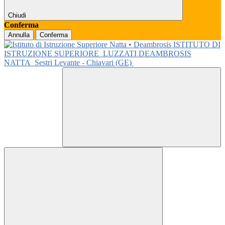
Chiudi
Conferma
Annulla
Conferma
ISTITUTO DI
ISTRUZIONE SUPERIORE
LUZZATI DEAMBROSIS
NATTA
Sestri Levante - Chiavari (GE)