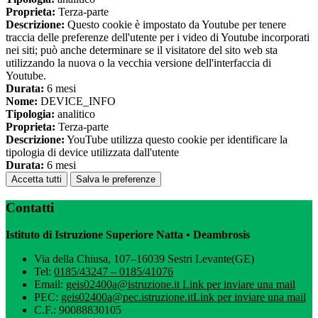
Proprieta:
Terza-parte
Descrizione:
Questo cookie è impostato da Youtube per tenere
traccia delle preferenze dell'utente per i video di Youtube incorporati
nei siti; può anche determinare se il visitatore del sito web sta
utilizzando la nuova o la vecchia versione dell'interfaccia di
Youtube.
Durata:
6 mesi
Nome:
DEVICE_INFO
Tipologia:
analitico
Proprieta:
Terza-parte
Descrizione:
YouTube utilizza questo cookie per identificare la
tipologia di device utilizzata dall'utente
Durata:
6 mesi
Accetta tutti
Salva le preferenze
Contatti
Istituto di Istruzione Superiore Natta • Deambrosis
Via della Chiusa, 107–16039 Sestri Levante(GE)
Tel:
0185/43247 – 0185/41076
Email:
geis02400a@istruzione.it
Link per inviare una mail
PEC:
geis02400a@pec.istruzione.it
Link per inviare una mail
C.F.: 90088830105