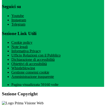
Seguici su
Youtube
Instagram
Telegram
Sezione Link Utili
Cookie policy
Note legali
Informativa Privacy
Ufficio Relazioni con il Pubblico
Dichiarazione di accessibilità
Obiettivi di accessibilità
Whistleblowing
Gestione consensi cookie
Amministrazione trasparente
Pagina visualizzata
59160
volte
Sezione Copyright