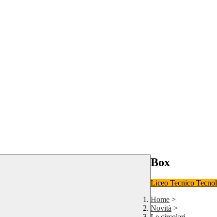
Box
Liceo
Tecnico Tecno
Home
>
Novità
>
Le circolari