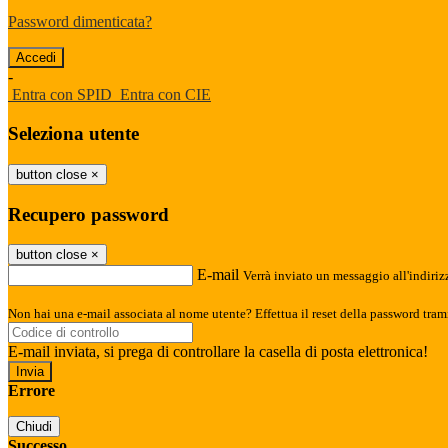
Password dimenticata?
-
Entra con SPID
Entra con CIE
Seleziona utente
button close
×
Recupero password
button close
×
E-mail
Verrà inviato un messaggio all'indirizz
Non hai una e-mail associata al nome utente? Effettua il reset della password tram
E-mail inviata, si prega di controllare la casella di posta elettronica!
Errore
Chiudi
Successo