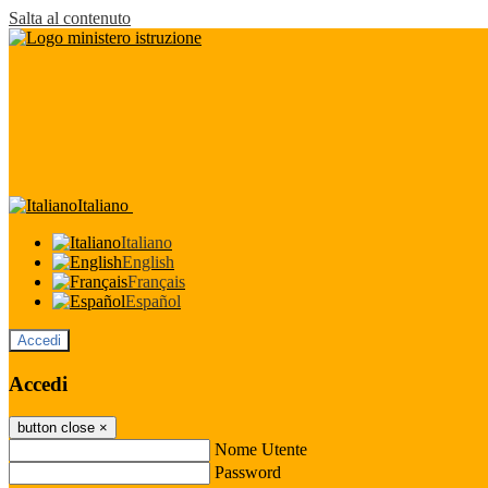
Salta al contenuto
Italiano
Italiano
English
Français
Español
Accedi
Accedi
button close
×
Nome Utente
Password