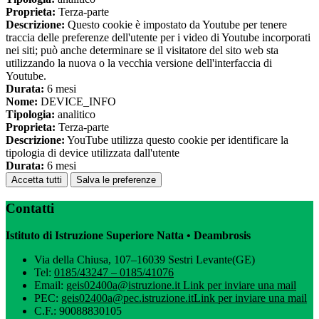
Proprieta:
Terza-parte
Descrizione:
Questo cookie è impostato da Youtube per tenere
traccia delle preferenze dell'utente per i video di Youtube incorporati
nei siti; può anche determinare se il visitatore del sito web sta
utilizzando la nuova o la vecchia versione dell'interfaccia di
Youtube.
Durata:
6 mesi
Nome:
DEVICE_INFO
Tipologia:
analitico
Proprieta:
Terza-parte
Descrizione:
YouTube utilizza questo cookie per identificare la
tipologia di device utilizzata dall'utente
Durata:
6 mesi
Accetta tutti
Salva le preferenze
Contatti
Istituto di Istruzione Superiore Natta • Deambrosis
Via della Chiusa, 107–16039 Sestri Levante(GE)
Tel:
0185/43247 – 0185/41076
Email:
geis02400a@istruzione.it
Link per inviare una mail
PEC:
geis02400a@pec.istruzione.it
Link per inviare una mail
C.F.: 90088830105