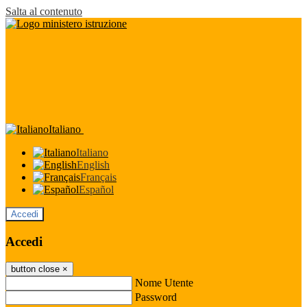
Salta al contenuto
Italiano
Italiano
English
Français
Español
Accedi
Accedi
button close
×
Nome Utente
Password