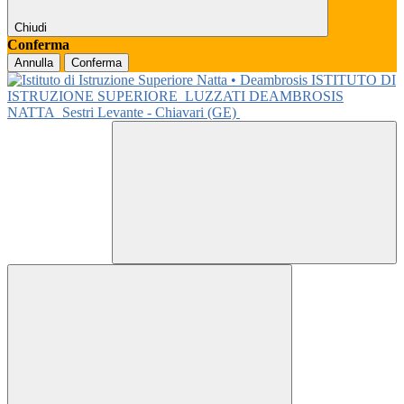
Chiudi
Conferma
Annulla
Conferma
ISTITUTO DI
ISTRUZIONE SUPERIORE
LUZZATI DEAMBROSIS
NATTA
Sestri Levante - Chiavari (GE)