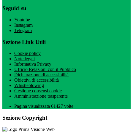
Seguici su
Youtube
Instagram
Telegram
Sezione Link Utili
Cookie policy
Note legali
Informativa Privacy
Ufficio Relazioni con il Pubblico
Dichiarazione di accessibilità
Obiettivi di accessibilità
Whistleblowing
Gestione consensi cookie
Amministrazione trasparente
Pagina visualizzata
61427
volte
Sezione Copyright