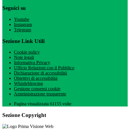
Seguici su
Youtube
Instagram
Telegram
Sezione Link Utili
Cookie policy
Note legali
Informativa Privacy
Ufficio Relazioni con il Pubblico
Dichiarazione di accessibilità
Obiettivi di accessibilità
Whistleblowing
Gestione consensi cookie
Amministrazione trasparente
Pagina visualizzata
61155
volte
Sezione Copyright