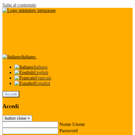
Salta al contenuto
Italiano
Italiano
English
Français
Español
Accedi
Accedi
button close
×
Nome Utente
Password