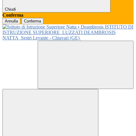
Chiudi
Conferma
Annulla
Conferma
ISTITUTO DI
ISTRUZIONE SUPERIORE
LUZZATI DEAMBROSIS
NATTA
Sestri Levante - Chiavari (GE)