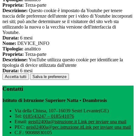
Proprieta:
Terza-parte
Descrizione:
Questo cookie è impostato da Youtube per tenere
traccia delle preferenze dell'utente per i video di Youtube incorporati
nei siti; può anche determinare se il visitatore del sito web sta
utilizzando la nuova o la vecchia versione dell'interfaccia di
Youtube.
Durata:
6 mesi
Nome:
DEVICE_INFO
Tipologia:
analitico
Proprieta:
Terza-parte
Descrizione:
YouTube utilizza questo cookie per identificare la
tipologia di device utilizzata dall'utente
Durata:
6 mesi
Accetta tutti
Salva le preferenze
Contatti
Istituto di Istruzione Superiore Natta • Deambrosis
Via della Chiusa, 107–16039 Sestri Levante(GE)
Tel:
0185/43247 – 0185/41076
Email:
geis02400a@istruzione.it
Link per inviare una mail
PEC:
geis02400a@pec.istruzione.it
Link per inviare una mail
C.F.: 90088830105