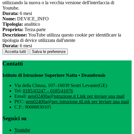
utilizzando la nuova o la vecchia versione dell'interfaccia di
Youtube.
Durata:
6 mesi
Nome:
DEVICE_INFO
Tipologia:
analitico
Proprieta:
Terza-parte
Descrizione:
YouTube utilizza questo cookie per identificare la
tipologia di device utilizzata dall'utente
Durata:
6 mesi
Accetta tutti
Salva le preferenze
Contatti
Istituto di Istruzione Superiore Natta • Deambrosis
Via della Chiusa, 107–16039 Sestri Levante(GE)
Tel:
0185/43247 – 0185/41076
Email:
geis02400a@istruzione.it
Link per inviare una mail
PEC:
geis02400a@pec.istruzione.it
Link per inviare una mail
C.F.: 90088830105
Seguici su
Youtube