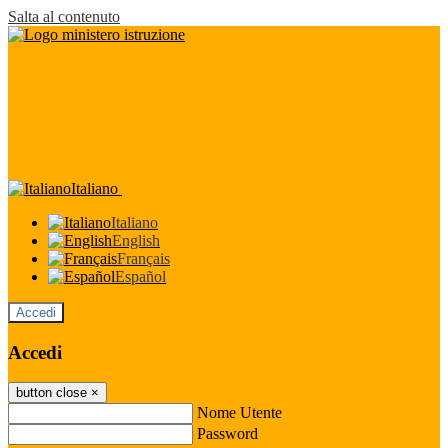
Salta al contenuto
Italiano
Italiano
English
Français
Español
Accedi
Accedi
button close
×
Nome Utente
Password