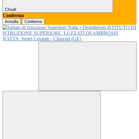
Chiudi
Conferma
Annulla
Conferma
ISTITUTO DI
ISTRUZIONE SUPERIORE
LUZZATI DEAMBROSIS
NATTA
Sestri Levante - Chiavari (GE)