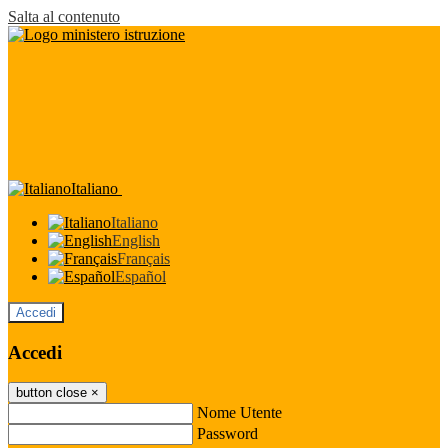
Salta al contenuto
Italiano
Italiano
English
Français
Español
Accedi
Accedi
button close
×
Nome Utente
Password