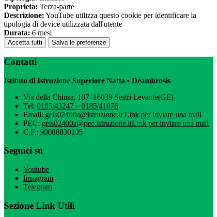
Proprieta:
Terza-parte
Descrizione:
YouTube utilizza questo cookie per identificare la
tipologia di device utilizzata dall'utente
Durata:
6 mesi
Accetta tutti
Salva le preferenze
Contatti
Istituto di Istruzione Superiore Natta • Deambrosis
Via della Chiusa, 107–16039 Sestri Levante(GE)
Tel:
0185/43247 – 0185/41076
Email:
geis02400a@istruzione.it
Link per inviare una mail
PEC:
geis02400a@pec.istruzione.it
Link per inviare una mail
C.F.: 90088830105
Seguici su
Youtube
Instagram
Telegram
Sezione Link Utili