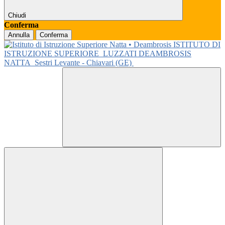
Chiudi
Conferma
Annulla
Conferma
ISTITUTO DI
ISTRUZIONE SUPERIORE
LUZZATI DEAMBROSIS
NATTA
Sestri Levante - Chiavari (GE)