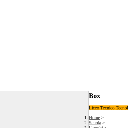
Box
Liceo
Tecnico Tecno
Home
>
Scuola
>
I luoghi
>