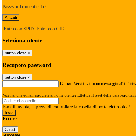
Password dimenticata?
-
Entra con SPID
Entra con CIE
Seleziona utente
button close
×
Recupero password
button close
×
E-mail
Verrà inviato un messaggio all'indirizz
Non hai una e-mail associata al nome utente? Effettua il reset della password tram
E-mail inviata, si prega di controllare la casella di posta elettronica!
Errore
Chiudi
Successo