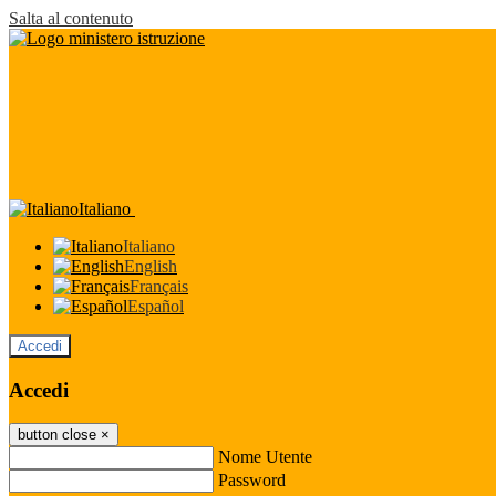
Salta al contenuto
Italiano
Italiano
English
Français
Español
Accedi
Accedi
button close
×
Nome Utente
Password