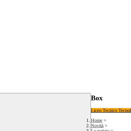
Box
Liceo
Tecnico Tecno
Home
>
Novità
>
Le notizie
>