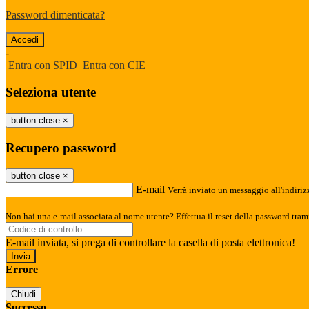
Password dimenticata?
-
Entra con SPID
Entra con CIE
Seleziona utente
button close
×
Recupero password
button close
×
E-mail
Verrà inviato un messaggio all'indirizz
Non hai una e-mail associata al nome utente? Effettua il reset della password tram
E-mail inviata, si prega di controllare la casella di posta elettronica!
Errore
Chiudi
Successo