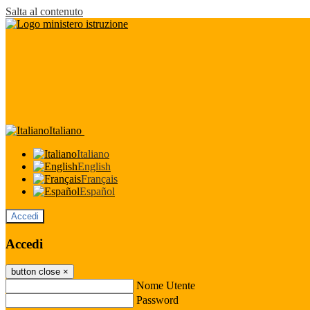
Salta al contenuto
Italiano
Italiano
English
Français
Español
Accedi
Accedi
button close
×
Nome Utente
Password