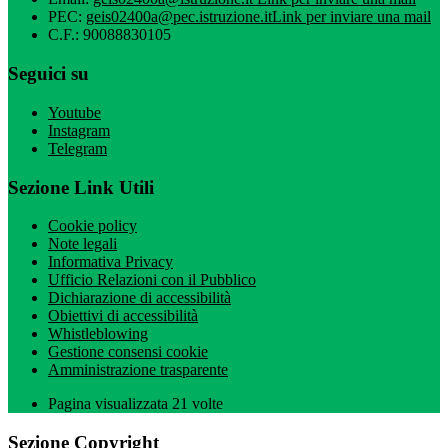
PEC:
geis02400a@pec.istruzione.it
Link per inviare una mail
C.F.: 90088830105
Seguici su
Youtube
Instagram
Telegram
Sezione Link Utili
Cookie policy
Note legali
Informativa Privacy
Ufficio Relazioni con il Pubblico
Dichiarazione di accessibilità
Obiettivi di accessibilità
Whistleblowing
Gestione consensi cookie
Amministrazione trasparente
Pagina visualizzata
21
volte
Sezione Copyright