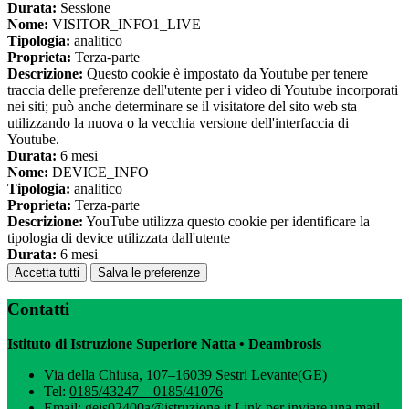
Durata:
Sessione
Nome:
VISITOR_INFO1_LIVE
Tipologia:
analitico
Proprieta:
Terza-parte
Descrizione:
Questo cookie è impostato da Youtube per tenere
traccia delle preferenze dell'utente per i video di Youtube incorporati
nei siti; può anche determinare se il visitatore del sito web sta
utilizzando la nuova o la vecchia versione dell'interfaccia di
Youtube.
Durata:
6 mesi
Nome:
DEVICE_INFO
Tipologia:
analitico
Proprieta:
Terza-parte
Descrizione:
YouTube utilizza questo cookie per identificare la
tipologia di device utilizzata dall'utente
Durata:
6 mesi
Accetta tutti
Salva le preferenze
Contatti
Istituto di Istruzione Superiore Natta • Deambrosis
Via della Chiusa, 107–16039 Sestri Levante(GE)
Tel:
0185/43247 – 0185/41076
Email:
geis02400a@istruzione.it
Link per inviare una mail