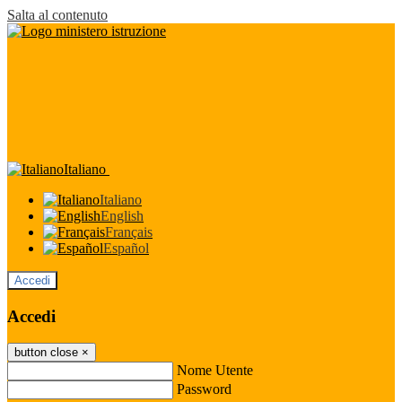
Salta al contenuto
Italiano
Italiano
English
Français
Español
Accedi
Accedi
button close
×
Nome Utente
Password