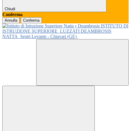
Chiudi
Conferma
Annulla
Conferma
ISTITUTO DI
ISTRUZIONE SUPERIORE
LUZZATI DEAMBROSIS
NATTA
Sestri Levante - Chiavari (GE)