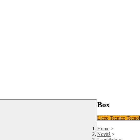
Box
Liceo
Tecnico Tecno
Home
>
Novità
>
Le notizie
>