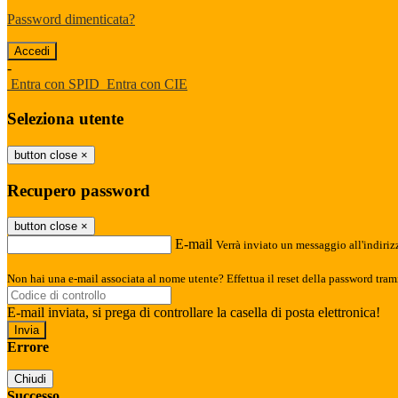
Password dimenticata?
-
Entra con SPID
Entra con CIE
Seleziona utente
button close
×
Recupero password
button close
×
E-mail
Verrà inviato un messaggio all'indirizz
Non hai una e-mail associata al nome utente? Effettua il reset della password tram
E-mail inviata, si prega di controllare la casella di posta elettronica!
Errore
Chiudi
Successo