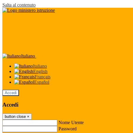
Salta al contenuto
Italiano
Italiano
English
Français
Español
Accedi
Accedi
button close
×
Nome Utente
Password