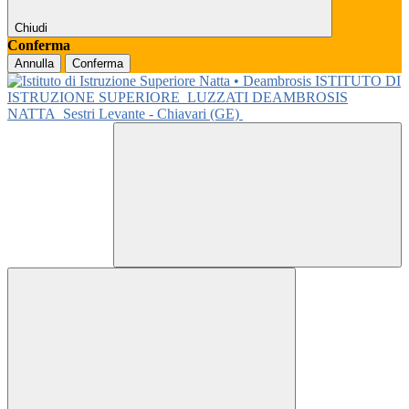
Chiudi
Conferma
Annulla
Conferma
ISTITUTO DI
ISTRUZIONE SUPERIORE
LUZZATI DEAMBROSIS
NATTA
Sestri Levante - Chiavari (GE)