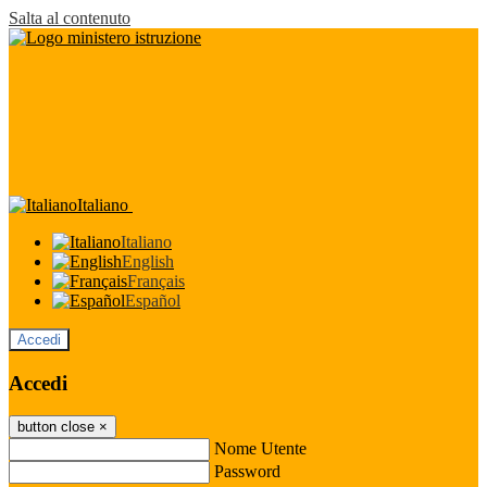
Salta al contenuto
Italiano
Italiano
English
Français
Español
Accedi
Accedi
button close
×
Nome Utente
Password