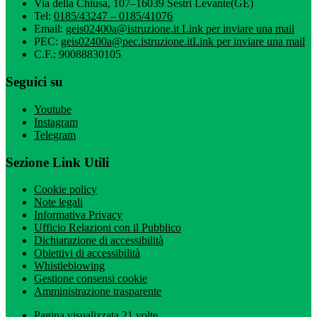
Via della Chiusa, 107–16039 Sestri Levante(GE)
Tel:
0185/43247 – 0185/41076
Email:
geis02400a@istruzione.it
Link per inviare una mail
PEC:
geis02400a@pec.istruzione.it
Link per inviare una mail
C.F.: 90088830105
Seguici su
Youtube
Instagram
Telegram
Sezione Link Utili
Cookie policy
Note legali
Informativa Privacy
Ufficio Relazioni con il Pubblico
Dichiarazione di accessibilità
Obiettivi di accessibilità
Whistleblowing
Gestione consensi cookie
Amministrazione trasparente
Pagina visualizzata
21
volte