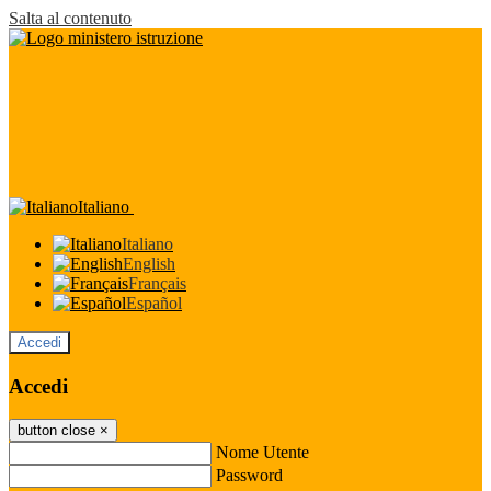
Salta al contenuto
Italiano
Italiano
English
Français
Español
Accedi
Accedi
button close
×
Nome Utente
Password