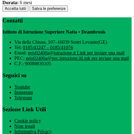
Durata:
6 mesi
Accetta tutti
Salva le preferenze
Contatti
Istituto di Istruzione Superiore Natta • Deambrosis
Via della Chiusa, 107–16039 Sestri Levante(GE)
Tel:
0185/43247 – 0185/41076
Email:
geis02400a@istruzione.it
Link per inviare una mail
PEC:
geis02400a@pec.istruzione.it
Link per inviare una mail
C.F.: 90088830105
Seguici su
Youtube
Instagram
Telegram
Sezione Link Utili
Cookie policy
Note legali
Informativa Privacy