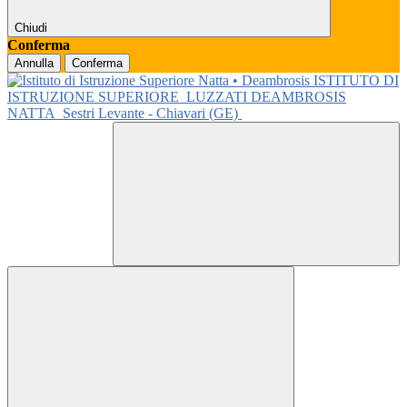
Chiudi
Conferma
Annulla
Conferma
ISTITUTO DI
ISTRUZIONE SUPERIORE
LUZZATI DEAMBROSIS
NATTA
Sestri Levante - Chiavari (GE)