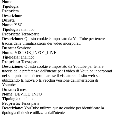
Nome
Tipologia
Proprieta
Descrizione
Durata
Nome:
YSC
Tipologia:
analitico
Proprieta:
Terza-parte
Descrizione:
Questo cookie è impostato da YouTube per tenere
traccia delle visualizzazioni dei video incorporati.
Durata:
Sessione
Nome:
VISITOR_INFO1_LIVE
Tipologia:
analitico
Proprieta:
Terza-parte
Descrizione:
Questo cookie è impostato da Youtube per tenere
traccia delle preferenze dell'utente per i video di Youtube incorporati
nei siti; può anche determinare se il visitatore del sito web sta
utilizzando la nuova o la vecchia versione dell'interfaccia di
Youtube.
Durata:
6 mesi
Nome:
DEVICE_INFO
Tipologia:
analitico
Proprieta:
Terza-parte
Descrizione:
YouTube utilizza questo cookie per identificare la
tipologia di device utilizzata dall'utente