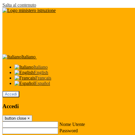
Salta al contenuto
Italiano
Italiano
English
Français
Español
Accedi
Accedi
button close
×
Nome Utente
Password