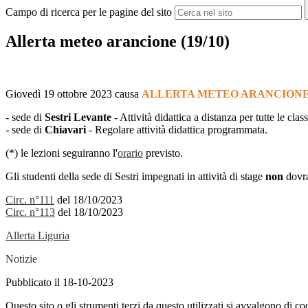
Campo di ricerca per le pagine del sito
Allerta meteo arancione (19/10)
Giovedì 19 ottobre 2023 causa
ALLERTA METEO ARANCION
- sede di
Sestri Levante
- Attività didattica a distanza per tutte le class
- sede di
Chiavari
- Regolare attività didattica programmata.
(*) le lezioni seguiranno l'
orario
previsto.
Gli studenti della sede di Sestri impegnati in attività di stage
non
dovra
Circ. n°111
del 18/10/2023
Circ. n°113
del 18/10/2023
Allerta Liguria
Notizie
Pubblicato il 18-10-2023
Questo sito o gli strumenti terzi da questo utilizzati si avvalgono di coo