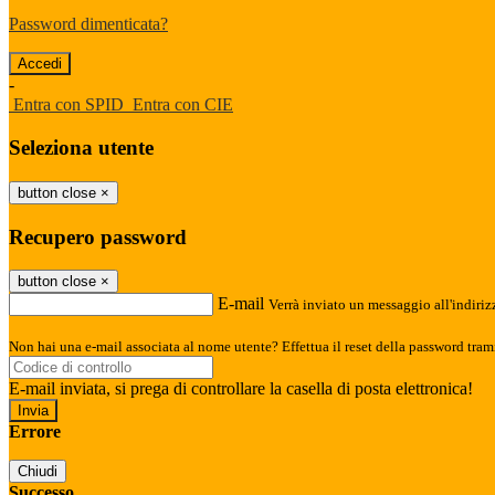
Password dimenticata?
-
Entra con SPID
Entra con CIE
Seleziona utente
button close
×
Recupero password
button close
×
E-mail
Verrà inviato un messaggio all'indirizz
Non hai una e-mail associata al nome utente? Effettua il reset della password tram
E-mail inviata, si prega di controllare la casella di posta elettronica!
Errore
Chiudi
Successo