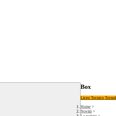
Box
Liceo
Tecnico Tecno
Home
>
Novità
>
Le notizie
>