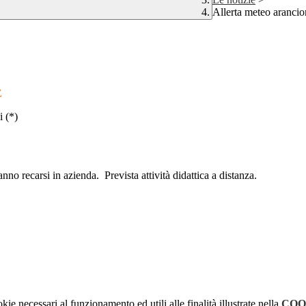
Allerta meteo arancio
E
i (*)
nno recarsi in azienda. Prevista attività didattica a distanza.
kie necessari al funzionamento ed utili alle finalità illustrate nella
COO