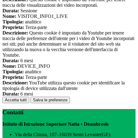
traccia delle visualizzazioni dei video incorporati.
Durata:
Sessione
Nome:
VISITOR_INFO1_LIVE
Tipologia:
analitico
Proprieta:
Terza-parte
Descrizione:
Questo cookie è impostato da Youtube per tenere
traccia delle preferenze dell'utente per i video di Youtube incorporati
nei siti; può anche determinare se il visitatore del sito web sta
utilizzando la nuova o la vecchia versione dell'interfaccia di
Youtube.
Durata:
6 mesi
Nome:
DEVICE_INFO
Tipologia:
analitico
Proprieta:
Terza-parte
Descrizione:
YouTube utilizza questo cookie per identificare la
tipologia di device utilizzata dall'utente
Durata:
6 mesi
Accetta tutti
Salva le preferenze
Contatti
Istituto di Istruzione Superiore Natta • Deambrosis
Via della Chiusa, 107–16039 Sestri Levante(GE)