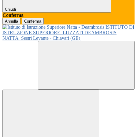
Chiudi
Conferma
Annulla
Conferma
ISTITUTO DI
ISTRUZIONE SUPERIORE
LUZZATI DEAMBROSIS
NATTA
Sestri Levante - Chiavari (GE)