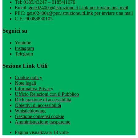
Tel:
0185/43247 – 0185/41076
Email:
geis02400a@istruzione.it
Link per inviare una mail
PEC:
geis02400a@pec.istruzione.it
Link per inviare una mail
C.F.: 90088830105
Seguici su
Youtube
Instagram
Telegram
Sezione Link Utili
Cookie policy
Note legali
Informativa Privacy
Ufficio Relazioni con il Pubblico
Dichiarazione di accessibilità
Obiettivi di accessibilità
Whistleblowing
Gestione consensi cookie
Amministrazione trasparente
Pagina visualizzata
18
volte