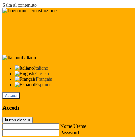
Salta al contenuto
Italiano
Italiano
English
Français
Español
Accedi
Accedi
button close
×
Nome Utente
Password