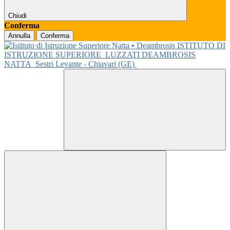
Chiudi
Conferma
Annulla
Conferma
ISTITUTO DI
ISTRUZIONE SUPERIORE
LUZZATI DEAMBROSIS
NATTA
Sestri Levante - Chiavari (GE)