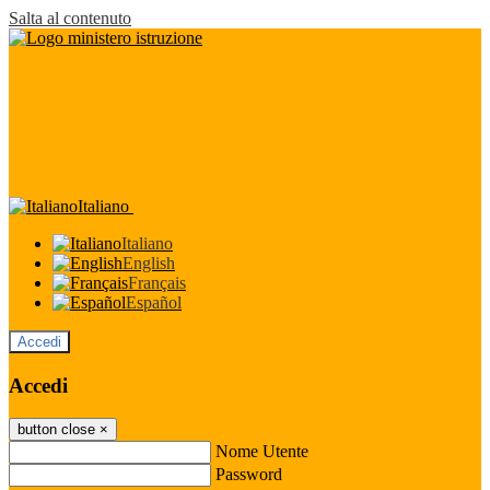
Salta al contenuto
Italiano
Italiano
English
Français
Español
Accedi
Accedi
button close
×
Nome Utente
Password