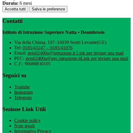
Durata:
6 mesi
Accetta tutti
Salva le preferenze
Contatti
Istituto di Istruzione Superiore Natta • Deambrosis
Via della Chiusa, 107–16039 Sestri Levante(GE)
Tel:
0185/43247 – 0185/41076
Email:
geis02400a@istruzione.it
Link per inviare una mail
PEC:
geis02400a@pec.istruzione.it
Link per inviare una mail
C.F.: 90088830105
Seguici su
Youtube
Instagram
Telegram
Sezione Link Utili
Cookie policy
Note legali
Informativa Privacy