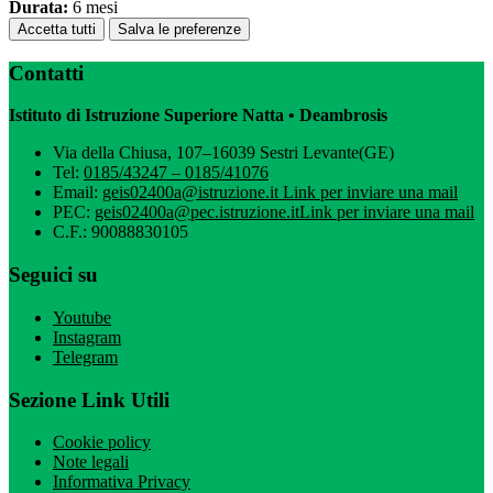
Durata:
6 mesi
Accetta tutti
Salva le preferenze
Contatti
Istituto di Istruzione Superiore Natta • Deambrosis
Via della Chiusa, 107–16039 Sestri Levante(GE)
Tel:
0185/43247 – 0185/41076
Email:
geis02400a@istruzione.it
Link per inviare una mail
PEC:
geis02400a@pec.istruzione.it
Link per inviare una mail
C.F.: 90088830105
Seguici su
Youtube
Instagram
Telegram
Sezione Link Utili
Cookie policy
Note legali
Informativa Privacy