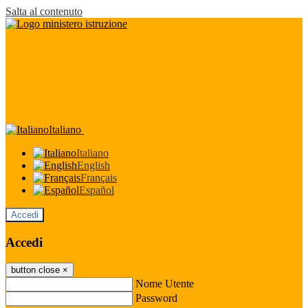
Salta al contenuto
Italiano
Italiano
English
Français
Español
Accedi
Accedi
button close
×
Nome Utente
Password