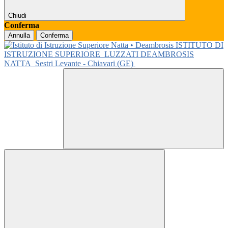
Chiudi
Conferma
Annulla
Conferma
ISTITUTO DI
ISTRUZIONE SUPERIORE
LUZZATI DEAMBROSIS
NATTA
Sestri Levante - Chiavari (GE)