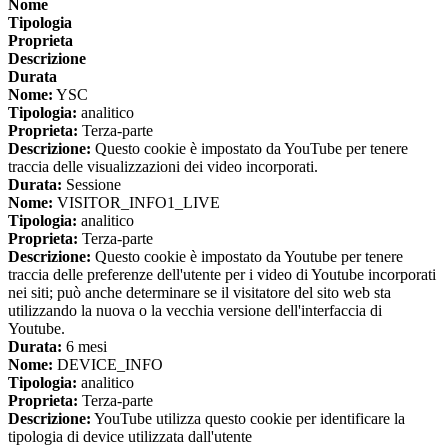
Nome
Tipologia
Proprieta
Descrizione
Durata
Nome:
YSC
Tipologia:
analitico
Proprieta:
Terza-parte
Descrizione:
Questo cookie è impostato da YouTube per tenere
traccia delle visualizzazioni dei video incorporati.
Durata:
Sessione
Nome:
VISITOR_INFO1_LIVE
Tipologia:
analitico
Proprieta:
Terza-parte
Descrizione:
Questo cookie è impostato da Youtube per tenere
traccia delle preferenze dell'utente per i video di Youtube incorporati
nei siti; può anche determinare se il visitatore del sito web sta
utilizzando la nuova o la vecchia versione dell'interfaccia di
Youtube.
Durata:
6 mesi
Nome:
DEVICE_INFO
Tipologia:
analitico
Proprieta:
Terza-parte
Descrizione:
YouTube utilizza questo cookie per identificare la
tipologia di device utilizzata dall'utente