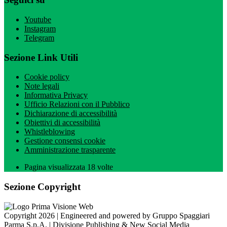
Youtube
Instagram
Telegram
Sezione Link Utili
Cookie policy
Note legali
Informativa Privacy
Ufficio Relazioni con il Pubblico
Dichiarazione di accessibilità
Obiettivi di accessibilità
Whistleblowing
Gestione consensi cookie
Amministrazione trasparente
Pagina visualizzata
18
volte
Sezione Copyright
Copyright 2026 | Engineered and powered by Gruppo Spaggiari
Parma S.p.A. | Divisione Publishing & New Social Media