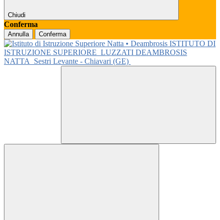
Chiudi
Conferma
Annulla
Conferma
ISTITUTO DI
ISTRUZIONE SUPERIORE
LUZZATI DEAMBROSIS
NATTA
Sestri Levante - Chiavari (GE)