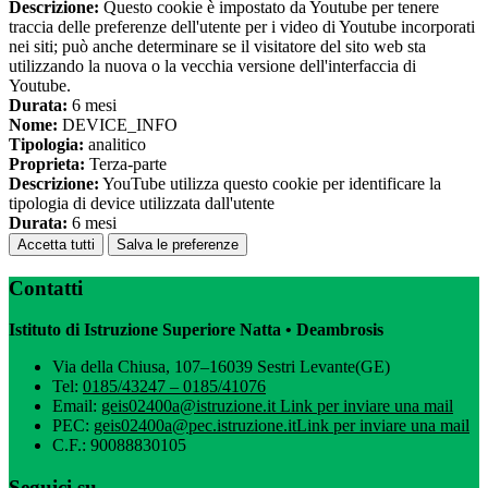
Descrizione:
Questo cookie è impostato da Youtube per tenere
traccia delle preferenze dell'utente per i video di Youtube incorporati
nei siti; può anche determinare se il visitatore del sito web sta
utilizzando la nuova o la vecchia versione dell'interfaccia di
Youtube.
Durata:
6 mesi
Nome:
DEVICE_INFO
Tipologia:
analitico
Proprieta:
Terza-parte
Descrizione:
YouTube utilizza questo cookie per identificare la
tipologia di device utilizzata dall'utente
Durata:
6 mesi
Accetta tutti
Salva le preferenze
Contatti
Istituto di Istruzione Superiore Natta • Deambrosis
Via della Chiusa, 107–16039 Sestri Levante(GE)
Tel:
0185/43247 – 0185/41076
Email:
geis02400a@istruzione.it
Link per inviare una mail
PEC:
geis02400a@pec.istruzione.it
Link per inviare una mail
C.F.: 90088830105
Seguici su