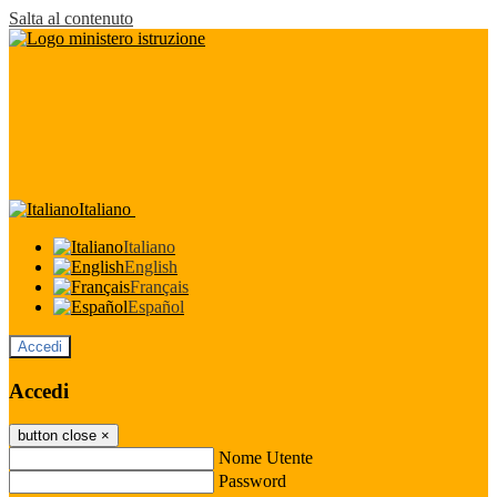
Salta al contenuto
Italiano
Italiano
English
Français
Español
Accedi
Accedi
button close
×
Nome Utente
Password