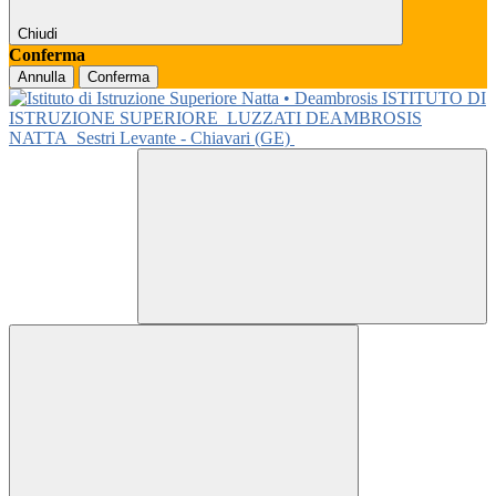
Chiudi
Conferma
Annulla
Conferma
ISTITUTO DI
ISTRUZIONE SUPERIORE
LUZZATI DEAMBROSIS
NATTA
Sestri Levante - Chiavari (GE)