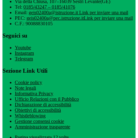
Via della Chiusa, 107–16039 Sestri Levante(GE)
Tel:
0185/43247 – 0185/41076
Email:
geis02400a@istruzione.it
Link per inviare una mail
PEC:
geis02400a@pec.istruzione.it
Link per inviare una mail
C.F.: 90088830105
Seguici su
Youtube
Instagram
Telegram
Sezione Link Utili
Cookie policy
Note legali
Informativa Privacy
Ufficio Relazioni con il Pubblico
Dichiarazione di accessibilità
Obiettivi di accessibilità
Whistleblowing
Gestione consensi cookie
Amministrazione trasparente
Pagina visualizzata
12
volte