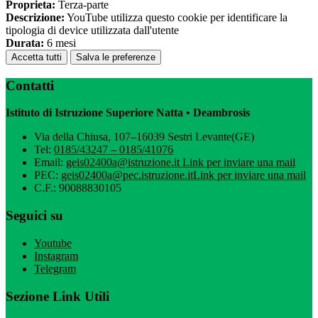
Proprieta:
Terza-parte
Descrizione:
YouTube utilizza questo cookie per identificare la
tipologia di device utilizzata dall'utente
Durata:
6 mesi
Accetta tutti
Salva le preferenze
Contatti
Istituto di Istruzione Superiore Natta • Deambrosis
Via della Chiusa, 107–16039 Sestri Levante(GE)
Tel:
0185/43247 – 0185/41076
Email:
geis02400a@istruzione.it
Link per inviare una mail
PEC:
geis02400a@pec.istruzione.it
Link per inviare una mail
C.F.: 90088830105
Seguici su
Youtube
Instagram
Telegram
Sezione Link Utili