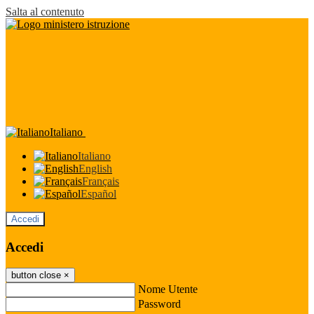
Salta al contenuto
Italiano
Italiano
English
Français
Español
Accedi
Accedi
button close
×
Nome Utente
Password