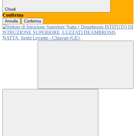
Chiudi
Conferma
Annulla
Conferma
ISTITUTO DI
ISTRUZIONE SUPERIORE
LUZZATI DEAMBROSIS
NATTA
Sestri Levante - Chiavari (GE)