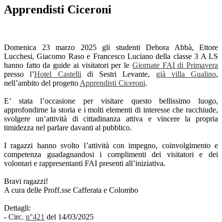
Apprendisti Ciceroni
Domenica 23 marzo 2025 gli studenti Debora Abbà, Ettore
Lucchesi, Giacomo Raso e Francesco Luciano della classe 3 A LS
hanno fatto da guide ai visitatori per le
Giornate FAI di Primavera
presso l’
Hotel Castelli
di Sestri Levante,
già villa Gualino
,
nell’ambito del progetto
Apprendisti Ciceroni
.
E’ stata l’occasione per visitare questo bellissimo luogo,
approfondirne la storia e i molti elementi di interesse che racchiude,
svolgere un’attività di cittadinanza attiva e vincere la propria
timidezza nel parlare davanti al pubblico.
I ragazzi hanno svolto l’attività con impegno, coinvolgimento e
competenza guadagnandosi i complimenti dei visitatori e dei
volontari e rappresentanti FAI presenti all’iniziativa.
Bravi ragazzi!
A cura delle Proff.sse Cafferata e Colombo
Dettagli:
- Circ.
n°421
del 14/03/2025