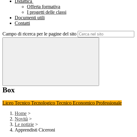
Didattica
Offerta formativa
I progetti delle classi
Documenti utili
Contatti
Campo di ricerca per le pagine del sito
Box
Liceo
Tecnico Tecnologico
Tecnico Economico
Professionale
Home
>
Novità
>
Le notizie
>
Apprendisti Ciceroni