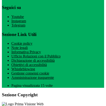
Seguici su
Youtube
Instagram
Telegram
Sezione Link Utili
Cookie policy
Note legali
Informativa Privacy
Ufficio Relazioni con il Pubblico
Dichiarazione di accessibilità
Obiettivi di accessibilità
Whistleblowing
Gestione consensi cookie
Amministrazione trasparente
Pagina visualizzata
15
volte
Sezione Copyright