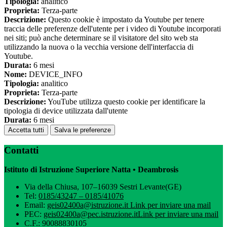
Tipologia:
analitico
Proprieta:
Terza-parte
Descrizione:
Questo cookie è impostato da Youtube per tenere
traccia delle preferenze dell'utente per i video di Youtube incorporati
nei siti; può anche determinare se il visitatore del sito web sta
utilizzando la nuova o la vecchia versione dell'interfaccia di
Youtube.
Durata:
6 mesi
Nome:
DEVICE_INFO
Tipologia:
analitico
Proprieta:
Terza-parte
Descrizione:
YouTube utilizza questo cookie per identificare la
tipologia di device utilizzata dall'utente
Durata:
6 mesi
Accetta tutti
Salva le preferenze
Contatti
Istituto di Istruzione Superiore Natta • Deambrosis
Via della Chiusa, 107–16039 Sestri Levante(GE)
Tel:
0185/43247 – 0185/41076
Email:
geis02400a@istruzione.it
Link per inviare una mail
PEC:
geis02400a@pec.istruzione.it
Link per inviare una mail
C.F.: 90088830105