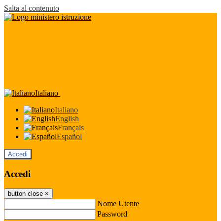
Salta al contenuto
Italiano
Italiano
English
Français
Español
Accedi
Accedi
button close
×
Nome Utente
Password