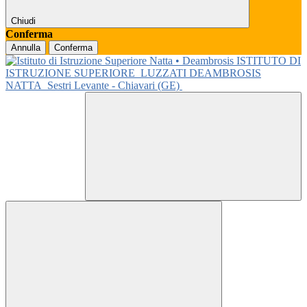
Chiudi
Conferma
Annulla
Conferma
ISTITUTO DI
ISTRUZIONE SUPERIORE
LUZZATI DEAMBROSIS
NATTA
Sestri Levante - Chiavari (GE)