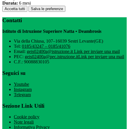
Durata:
6 mesi
Accetta tutti
Salva le preferenze
Contatti
Istituto di Istruzione Superiore Natta • Deambrosis
Via della Chiusa, 107–16039 Sestri Levante(GE)
Tel:
0185/43247 – 0185/41076
Email:
geis02400a@istruzione.it
Link per inviare una mail
PEC:
geis02400a@pec.istruzione.it
Link per inviare una mail
C.F.: 90088830105
Seguici su
Youtube
Instagram
Telegram
Sezione Link Utili
Cookie policy
Note legali
Informativa Privacy