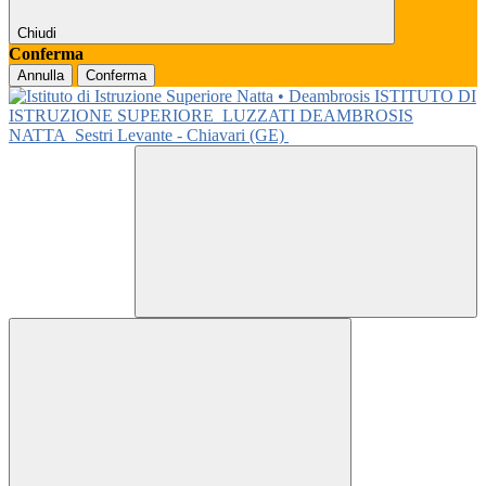
Chiudi
Conferma
Annulla
Conferma
ISTITUTO DI
ISTRUZIONE SUPERIORE
LUZZATI DEAMBROSIS
NATTA
Sestri Levante - Chiavari (GE)