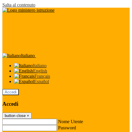
Salta al contenuto
Italiano
Italiano
English
Français
Español
Accedi
Accedi
button close
×
Nome Utente
Password