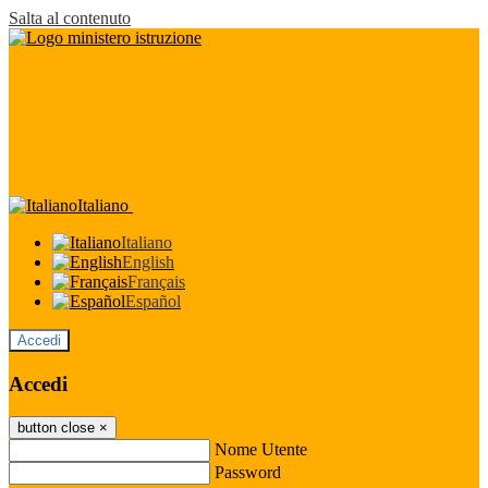
Salta al contenuto
Italiano
Italiano
English
Français
Español
Accedi
Accedi
button close
×
Nome Utente
Password