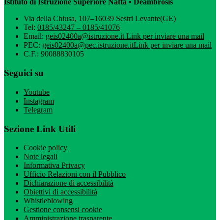
Istituto di Istruzione Superiore Natta • Deambrosis
Via della Chiusa, 107–16039 Sestri Levante(GE)
Tel:
0185/43247 – 0185/41076
Email:
geis02400a@istruzione.it
Link per inviare una mail
PEC:
geis02400a@pec.istruzione.it
Link per inviare una mail
C.F.: 90088830105
Seguici su
Youtube
Instagram
Telegram
Sezione Link Utili
Cookie policy
Note legali
Informativa Privacy
Ufficio Relazioni con il Pubblico
Dichiarazione di accessibilità
Obiettivi di accessibilità
Whistleblowing
Gestione consensi cookie
Amministrazione trasparente