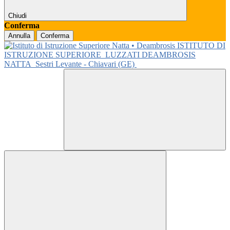
Chiudi
Conferma
Annulla
Conferma
ISTITUTO DI
ISTRUZIONE SUPERIORE
LUZZATI DEAMBROSIS
NATTA
Sestri Levante - Chiavari (GE)