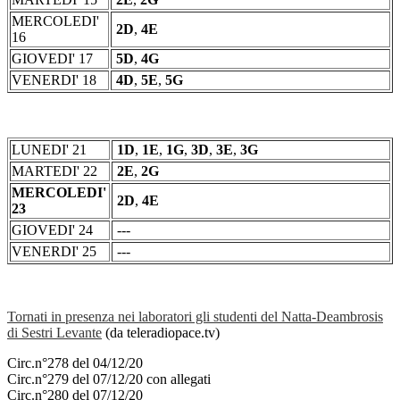
MERCOLEDI'
2D
,
4E
16
GIOVEDI' 17
5D
,
4G
VENERDI' 18
4D
,
5E
,
5G
LUNEDI' 21
1D
,
1E
,
1G
,
3D
,
3E
,
3G
MARTEDI' 22
2E
,
2G
MERCOLEDI'
2D
,
4E
23
GIOVEDI' 24
---
VENERDI' 25
---
Tornati in presenza nei laboratori gli studenti del Natta-Deambrosis
di Sestri Levante
(da teleradiopace.tv)
Circ.n°278 del 04/12/20
Circ.n°279 del 07/12/20 con allegati
Circ.n°280 del 07/12/20