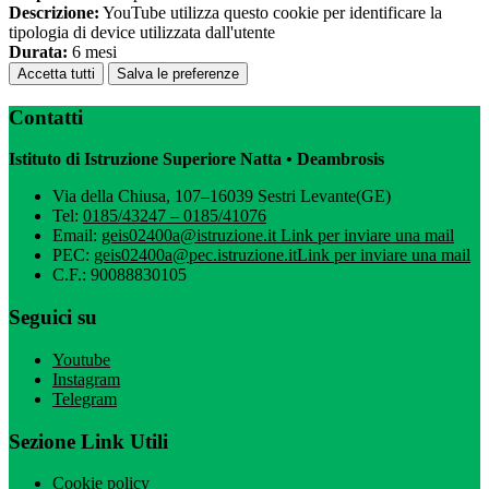
Descrizione:
YouTube utilizza questo cookie per identificare la
tipologia di device utilizzata dall'utente
Durata:
6 mesi
Accetta tutti
Salva le preferenze
Contatti
Istituto di Istruzione Superiore Natta • Deambrosis
Via della Chiusa, 107–16039 Sestri Levante(GE)
Tel:
0185/43247 – 0185/41076
Email:
geis02400a@istruzione.it
Link per inviare una mail
PEC:
geis02400a@pec.istruzione.it
Link per inviare una mail
C.F.: 90088830105
Seguici su
Youtube
Instagram
Telegram
Sezione Link Utili
Cookie policy