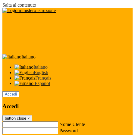
Salta al contenuto
Italiano
Italiano
English
Français
Español
Accedi
Accedi
button close
×
Nome Utente
Password