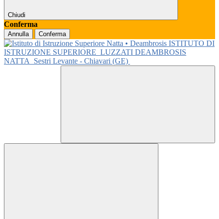
Chiudi
Conferma
Annulla
Conferma
ISTITUTO DI
ISTRUZIONE SUPERIORE
LUZZATI DEAMBROSIS
NATTA
Sestri Levante - Chiavari (GE)