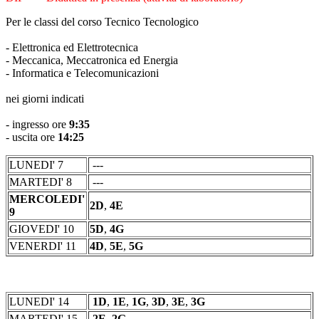
Per le classi del corso Tecnico Tecnologico
- Elettronica ed Elettrotecnica
- Meccanica, Meccatronica ed Energia
- Informatica e Telecomunicazioni
nei giorni indicati
- ingresso ore
9:35
- uscita ore
14:25
LUNEDI' 7
---
MARTEDI' 8
---
MERCOLEDI'
2D
,
4E
9
GIOVEDI' 10
5D
,
4G
VENERDI' 11
4D
,
5E
,
5G
LUNEDI' 14
1D
,
1E
,
1G
,
3D
,
3E
,
3G
MARTEDI' 15
2E
,
2G