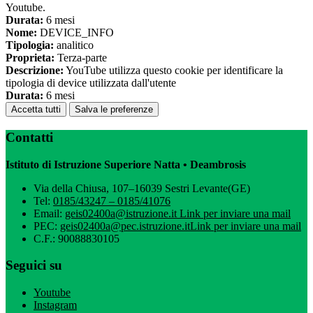
Youtube.
Durata:
6 mesi
Nome:
DEVICE_INFO
Tipologia:
analitico
Proprieta:
Terza-parte
Descrizione:
YouTube utilizza questo cookie per identificare la
tipologia di device utilizzata dall'utente
Durata:
6 mesi
Accetta tutti
Salva le preferenze
Contatti
Istituto di Istruzione Superiore Natta • Deambrosis
Via della Chiusa, 107–16039 Sestri Levante(GE)
Tel:
0185/43247 – 0185/41076
Email:
geis02400a@istruzione.it
Link per inviare una mail
PEC:
geis02400a@pec.istruzione.it
Link per inviare una mail
C.F.: 90088830105
Seguici su
Youtube
Instagram