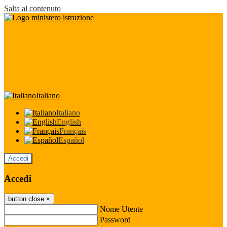
Salta al contenuto
Italiano
Italiano
English
Français
Español
Accedi
Accedi
button close
×
Nome Utente
Password