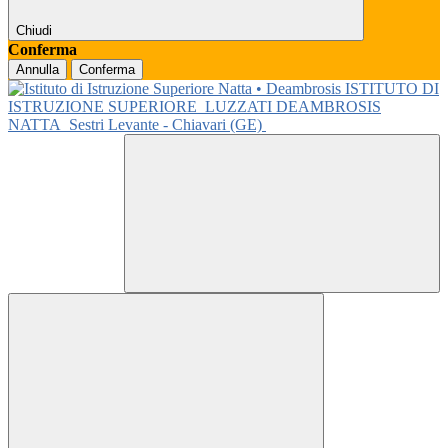
Chiudi
Conferma
Annulla
Conferma
ISTITUTO DI
ISTRUZIONE SUPERIORE
LUZZATI DEAMBROSIS
NATTA
Sestri Levante - Chiavari (GE)