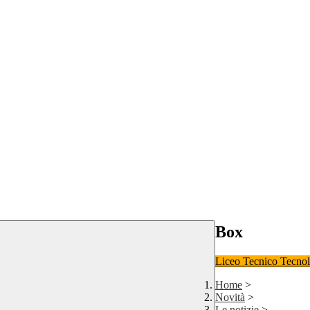
Box
Liceo
Tecnico Tecno
Home
>
Novità
>
Le notizie
>