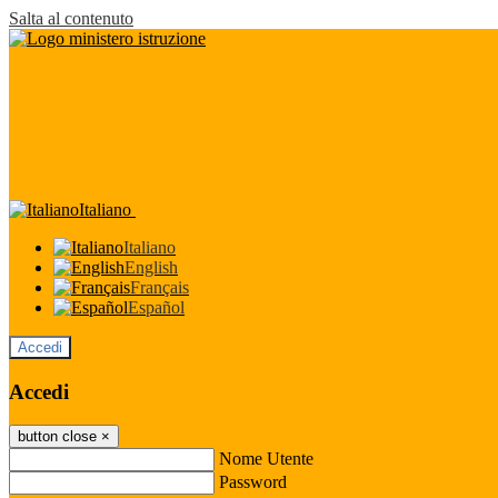
Salta al contenuto
Italiano
Italiano
English
Français
Español
Accedi
Accedi
button close
×
Nome Utente
Password