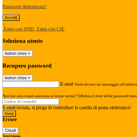
Password dimenticata?
-
Entra con SPID
Entra con CIE
Seleziona utente
button close
×
Recupero password
button close
×
E-mail
Verrà inviato un messaggio all'indirizz
Non hai una e-mail associata al nome utente? Effettua il reset della password tram
E-mail inviata, si prega di controllare la casella di posta elettronica!
Errore
Chiudi
Successo