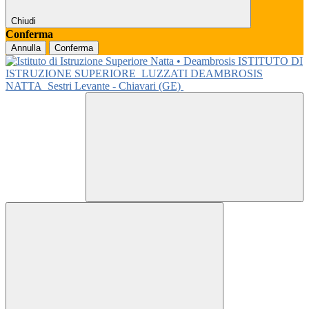
Chiudi
Conferma
Annulla
Conferma
ISTITUTO DI
ISTRUZIONE SUPERIORE
LUZZATI DEAMBROSIS
NATTA
Sestri Levante - Chiavari (GE)