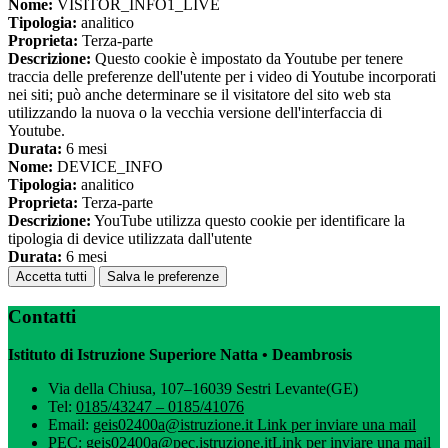
Nome:
VISITOR_INFO1_LIVE
Tipologia:
analitico
Proprieta:
Terza-parte
Descrizione:
Questo cookie è impostato da Youtube per tenere
traccia delle preferenze dell'utente per i video di Youtube incorporati
nei siti; può anche determinare se il visitatore del sito web sta
utilizzando la nuova o la vecchia versione dell'interfaccia di
Youtube.
Durata:
6 mesi
Nome:
DEVICE_INFO
Tipologia:
analitico
Proprieta:
Terza-parte
Descrizione:
YouTube utilizza questo cookie per identificare la
tipologia di device utilizzata dall'utente
Durata:
6 mesi
Accetta tutti
Salva le preferenze
Contatti
Istituto di Istruzione Superiore Natta • Deambrosis
Via della Chiusa, 107–16039 Sestri Levante(GE)
Tel:
0185/43247 – 0185/41076
Email:
geis02400a@istruzione.it
Link per inviare una mail
PEC:
geis02400a@pec.istruzione.it
Link per inviare una mail