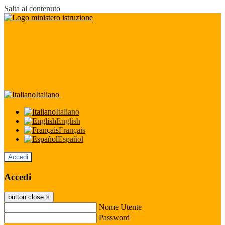
Salta al contenuto
Italiano
Italiano
English
Français
Español
Accedi
Accedi
button close
×
Nome Utente
Password