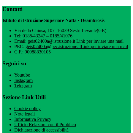
Contatti
Istituto di Istruzione Superiore Natta • Deambrosis
Via della Chiusa, 107–16039 Sestri Levante(GE)
Tel:
0185/43247 – 0185/41076
Email:
geis02400a@istruzione.it
Link per inviare una mail
PEC:
geis02400a@pec.istruzione.it
Link per inviare una mail
C.F.: 90088830105
Seguici su
Youtube
Instagram
Telegram
Sezione Link Utili
Cookie policy
Note legali
Informativa Privacy
Ufficio Relazioni con il Pubblico
Dichiarazione di accessibilità