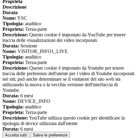
Proprieta
Descrizione
Durata
Nome:
YSC
Tipologia:
analitico
Proprieta:
Terza-parte
Descrizione:
Questo cookie è impostato da YouTube per tenere
traccia delle visualizzazioni dei video incorporati.
Durata:
Sessione
Nome:
VISITOR_INFO1_LIVE
Tipologia:
analitico
Proprieta:
Terza-parte
Descrizione:
Questo cookie è impostato da Youtube per tenere
traccia delle preferenze dell'utente per i video di Youtube incorporati
nei siti; può anche determinare se il visitatore del sito web sta
utilizzando la nuova o la vecchia versione dell'interfaccia di
Youtube.
Durata:
6 mesi
Nome:
DEVICE_INFO
Tipologia:
analitico
Proprieta:
Terza-parte
Descrizione:
YouTube utilizza questo cookie per identificare la
tipologia di device utilizzata dall'utente
Durata:
6 mesi
Accetta tutti
Salva le preferenze