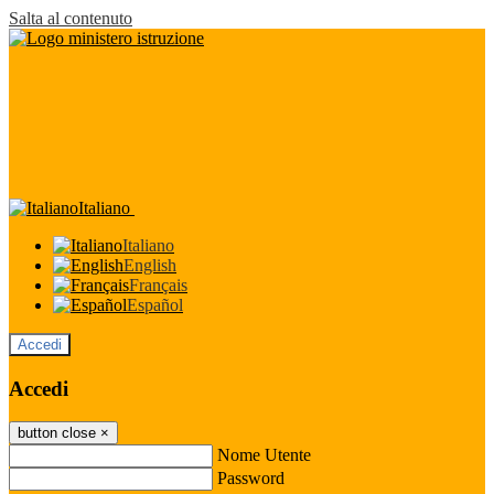
Salta al contenuto
Italiano
Italiano
English
Français
Español
Accedi
Accedi
button close
×
Nome Utente
Password