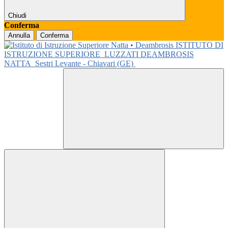
Chiudi
Conferma
Annulla
Conferma
ISTITUTO DI
ISTRUZIONE SUPERIORE
LUZZATI DEAMBROSIS
NATTA
Sestri Levante - Chiavari (GE)