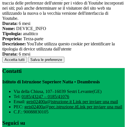
traccia delle preferenze dell'utente per i video di Youtube incorporati
nei siti; può anche determinare se il visitatore del sito web sta
utilizzando la nuova o la vecchia versione dell'interfaccia di
Youtube.
Durata:
6 mesi
Nome:
DEVICE_INFO
Tipologia:
analitico
Proprieta:
Terza-parte
Descrizione:
YouTube utilizza questo cookie per identificare la
tipologia di device utilizzata dall'utente
Durata:
6 mesi
Accetta tutti
Salva le preferenze
Contatti
Istituto di Istruzione Superiore Natta • Deambrosis
Via della Chiusa, 107–16039 Sestri Levante(GE)
Tel:
0185/43247 – 0185/41076
Email:
geis02400a@istruzione.it
Link per inviare una mail
PEC:
geis02400a@pec.istruzione.it
Link per inviare una mail
C.F.: 90088830105
Seguici su