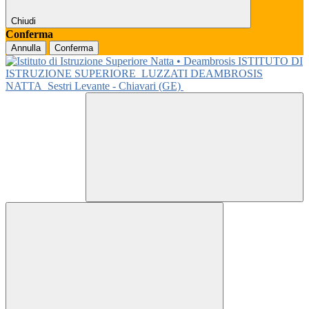
Chiudi
Conferma
Annulla
Conferma
ISTITUTO DI
ISTRUZIONE SUPERIORE
LUZZATI DEAMBROSIS
NATTA
Sestri Levante - Chiavari (GE)