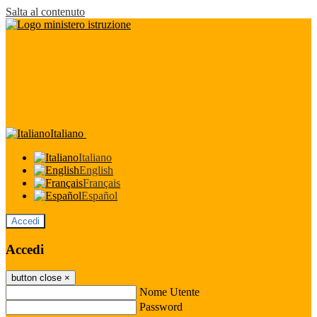
Salta al contenuto
Italiano
Italiano
English
Français
Español
Accedi
Accedi
button close
×
Nome Utente
Password