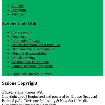
Youtube
Instagram
Telegram
Sezione Link Utili
Cookie policy
Note legali
Informativa Privacy
Ufficio Relazioni con il Pubblico
Dichiarazione di accessibilità
Obiettivi di accessibilità
Whistleblowing
Gestione consensi cookie
Amministrazione trasparente
Pagina visualizzata
17
volte
Sezione Copyright
Copyright 2026 | Engineered and powered by Gruppo Spaggiari
Parma S.p.A. | Divisione Publishing & New Social Media
Disclaimer trattamento dati personali