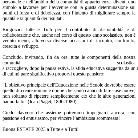
personale e nell
’
ambito della
comunità di appartenenza. diventi uno
stimolo a lavorare per l
’
avvenire con la giusta
determinazione sui
punti di forza e di debolezza, con l
’
intento di migliorare sempre la
qualità e
la quantità dei risultati.
Ringrazio Tutte e Tutti per il contributo di disponibilità e di
collaborazione che, anche nel corso
di questo anno scolastico, non è
venuto meno, attraverso diverse occasioni di incontro,
confronto,
crescita e sviluppo.
Concludo, invitando, fin da ora, tutte le componenti della nostra
comunità scolastica
a
raccogliere,
dopo
la
pausa
estiva,
la
sfida
educativa
suggerita
da
un
di cui mi pare significativo proporvi questo pensiero:
“
L'obiettivo principale dell'Educazione nelle Scuole dovrebbe essere
quello di creare uomini e
donne che siano capaci di fare cose nuove,
non soltanto di ripetere semplicemente ciò che le
altre generazioni
hanno fatto
”
(Jean Piaget, 1896-1980)
Credo davvero che assieme potremmo
impegnarci ancora, con
passione ed entusiasmo, per
vincere l
’
ambiziosa scommessa!
Buona ESTATE 2023 a Tutte e a Tutti!