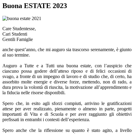
Buona ESTATE 2023
Care Studentesse,
Cari Studenti
Gentili Famiglie
anche quest
’
anno, che mi auguro sia trascorso serenamente, è giunto
al suo termine.
Auguro a Tutte e a Tutti una buona estate, con l
’
auspicio che
ciascuno possa godere
dell
’
atteso riposo e di felici occasioni di
svago, a fronte di un impegno di lavoro e di studio che,
di certo, ha
assorbito molte energie e diverse forze, mettendo, non di rado,
a
dura prova la
volontà di riuscita, la motivazione all
’
apprendimento e
la fiducia nelle risorse disponibili.
Spero che, in esito agli sforzi compiuti, arrivino le gratificazioni
attese per aver realizzato,
pienamente o almeno in parte, progetti
importanti di Vita e di Scuola e per aver raggiunto gli
obiettivi
prefissati in entrambi i contesti dell
’
esperienza.
Spero anche che la riflessione su quanto è stato agito, a livello