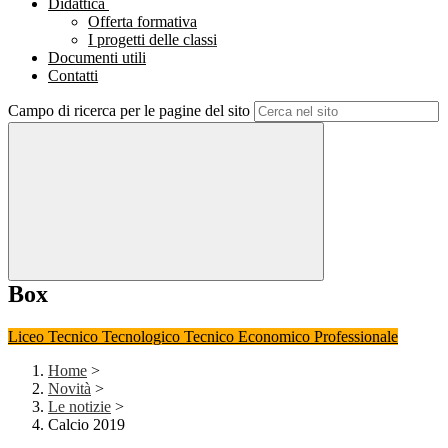
Didattica
Offerta formativa
I progetti delle classi
Documenti utili
Contatti
Campo di ricerca per le pagine del sito
Box
Liceo
Tecnico Tecnologico
Tecnico Economico
Professionale
Home
>
Novità
>
Le notizie
>
Calcio 2019