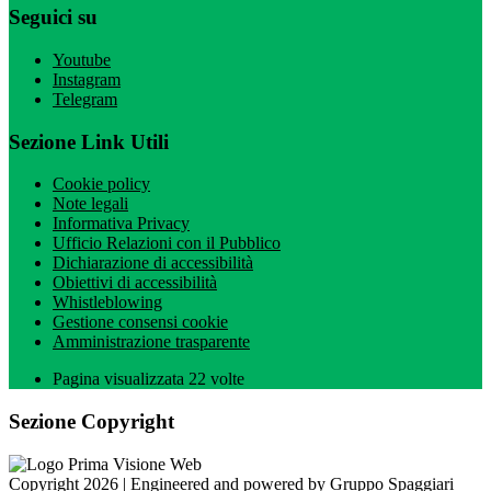
Seguici su
Youtube
Instagram
Telegram
Sezione Link Utili
Cookie policy
Note legali
Informativa Privacy
Ufficio Relazioni con il Pubblico
Dichiarazione di accessibilità
Obiettivi di accessibilità
Whistleblowing
Gestione consensi cookie
Amministrazione trasparente
Pagina visualizzata
22
volte
Sezione Copyright
Copyright 2026 | Engineered and powered by Gruppo Spaggiari