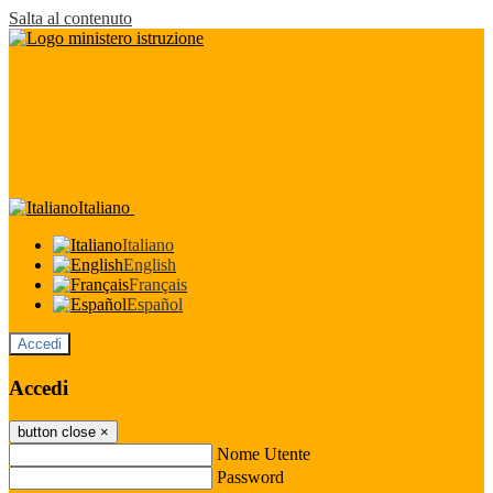
Salta al contenuto
Italiano
Italiano
English
Français
Español
Accedi
Accedi
button close
×
Nome Utente
Password