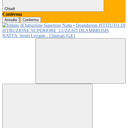
Chiudi
Conferma
Annulla
Conferma
ISTITUTO DI
ISTRUZIONE SUPERIORE
LUZZATI DEAMBROSIS
NATTA
Sestri Levante - Chiavari (GE)