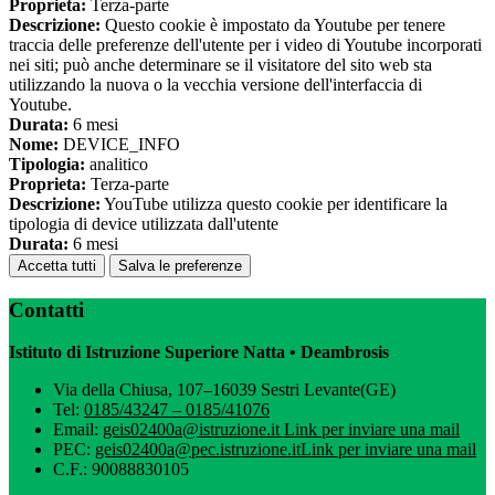
Proprieta:
Terza-parte
Descrizione:
Questo cookie è impostato da Youtube per tenere
traccia delle preferenze dell'utente per i video di Youtube incorporati
nei siti; può anche determinare se il visitatore del sito web sta
utilizzando la nuova o la vecchia versione dell'interfaccia di
Youtube.
Durata:
6 mesi
Nome:
DEVICE_INFO
Tipologia:
analitico
Proprieta:
Terza-parte
Descrizione:
YouTube utilizza questo cookie per identificare la
tipologia di device utilizzata dall'utente
Durata:
6 mesi
Accetta tutti
Salva le preferenze
Contatti
Istituto di Istruzione Superiore Natta • Deambrosis
Via della Chiusa, 107–16039 Sestri Levante(GE)
Tel:
0185/43247 – 0185/41076
Email:
geis02400a@istruzione.it
Link per inviare una mail
PEC:
geis02400a@pec.istruzione.it
Link per inviare una mail
C.F.: 90088830105