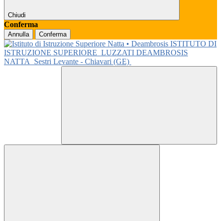
Chiudi
Conferma
Annulla
Conferma
ISTITUTO DI
ISTRUZIONE SUPERIORE
LUZZATI DEAMBROSIS
NATTA
Sestri Levante - Chiavari (GE)