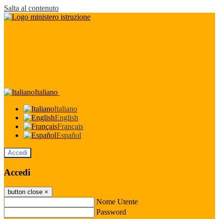
Salta al contenuto
Italiano
Italiano
English
Français
Español
Accedi
Accedi
button close
×
Nome Utente
Password