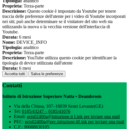
Tipologia:
analitico
Proprieta:
Terza-parte
Descrizione:
Questo cookie è impostato da Youtube per tenere
traccia delle preferenze dell'utente per i video di Youtube incorporati
nei siti; può anche determinare se il visitatore del sito web sta
utilizzando la nuova o la vecchia versione dell'interfaccia di
Youtube.
Durata:
6 mesi
Nome:
DEVICE_INFO
Tipologia:
analitico
Proprieta:
Terza-parte
Descrizione:
YouTube utilizza questo cookie per identificare la
tipologia di device utilizzata dall'utente
Durata:
6 mesi
Accetta tutti
Salva le preferenze
Contatti
Istituto di Istruzione Superiore Natta • Deambrosis
Via della Chiusa, 107–16039 Sestri Levante(GE)
Tel:
0185/43247 – 0185/41076
Email:
geis02400a@istruzione.it
Link per inviare una mail
PEC:
geis02400a@pec.istruzione.it
Link per inviare una mail
C.F.: 90088830105