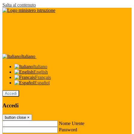
Salta al contenuto
Italiano
Italiano
English
Français
Español
Accedi
Accedi
button close
×
Nome Utente
Password