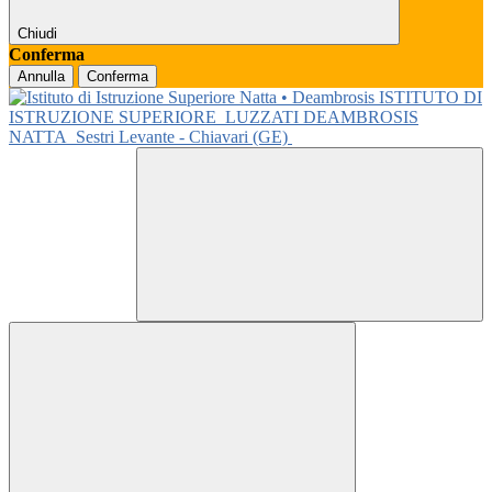
Chiudi
Conferma
Annulla
Conferma
ISTITUTO DI
ISTRUZIONE SUPERIORE
LUZZATI DEAMBROSIS
NATTA
Sestri Levante - Chiavari (GE)