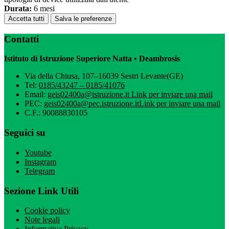
Durata:
6 mesi
Accetta tutti
Salva le preferenze
Contatti
Istituto di Istruzione Superiore Natta • Deambrosis
Via della Chiusa, 107–16039 Sestri Levante(GE)
Tel:
0185/43247 – 0185/41076
Email:
geis02400a@istruzione.it
Link per inviare una mail
PEC:
geis02400a@pec.istruzione.it
Link per inviare una mail
C.F.: 90088830105
Seguici su
Youtube
Instagram
Telegram
Sezione Link Utili
Cookie policy
Note legali
Informativa Privacy