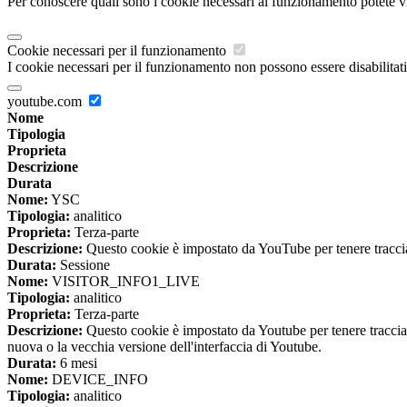
Per conoscere quali sono i cookie necessari al funzionamento potete v
Cookie necessari per il funzionamento
I cookie necessari per il funzionamento non possono essere disabilitati.
youtube.com
Nome
Tipologia
Proprieta
Descrizione
Durata
Nome:
YSC
Tipologia:
analitico
Proprieta:
Terza-parte
Descrizione:
Questo cookie è impostato da YouTube per tenere traccia 
Durata:
Sessione
Nome:
VISITOR_INFO1_LIVE
Tipologia:
analitico
Proprieta:
Terza-parte
Descrizione:
Questo cookie è impostato da Youtube per tenere traccia de
nuova o la vecchia versione dell'interfaccia di Youtube.
Durata:
6 mesi
Nome:
DEVICE_INFO
Tipologia:
analitico