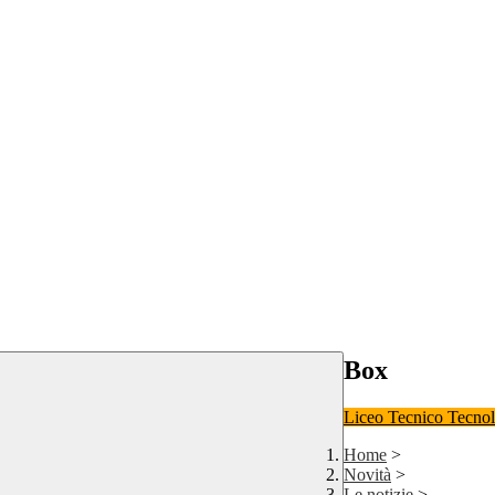
Box
Liceo
Tecnico Tecno
Home
>
Novità
>
Le notizie
>