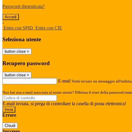
Password dimenticata?
-
Entra con SPID
Entra con CIE
Seleziona utente
button close
×
Recupero password
button close
×
E-mail
Verrà inviato un messaggio all'indirizz
Non hai una e-mail associata al nome utente? Effettua il reset della password tram
E-mail inviata, si prega di controllare la casella di posta elettronica!
Errore
Chiudi
Successo