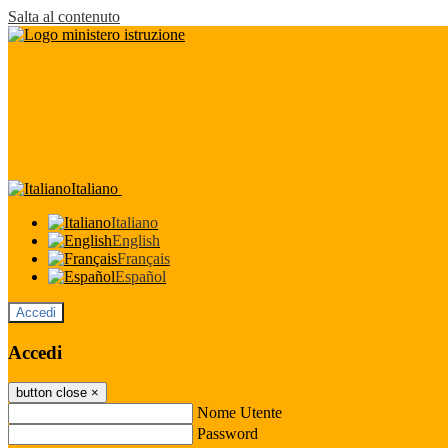
Salta al contenuto
Italiano
Italiano
English
Français
Español
Accedi
Accedi
button close
×
Nome Utente
Password