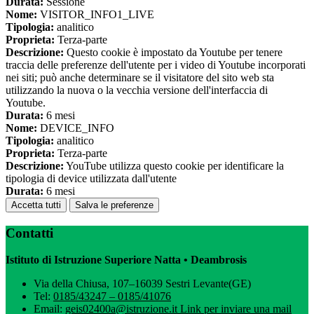
Durata:
Sessione
Nome:
VISITOR_INFO1_LIVE
Tipologia:
analitico
Proprieta:
Terza-parte
Descrizione:
Questo cookie è impostato da Youtube per tenere
traccia delle preferenze dell'utente per i video di Youtube incorporati
nei siti; può anche determinare se il visitatore del sito web sta
utilizzando la nuova o la vecchia versione dell'interfaccia di
Youtube.
Durata:
6 mesi
Nome:
DEVICE_INFO
Tipologia:
analitico
Proprieta:
Terza-parte
Descrizione:
YouTube utilizza questo cookie per identificare la
tipologia di device utilizzata dall'utente
Durata:
6 mesi
Accetta tutti
Salva le preferenze
Contatti
Istituto di Istruzione Superiore Natta • Deambrosis
Via della Chiusa, 107–16039 Sestri Levante(GE)
Tel:
0185/43247 – 0185/41076
Email:
geis02400a@istruzione.it
Link per inviare una mail