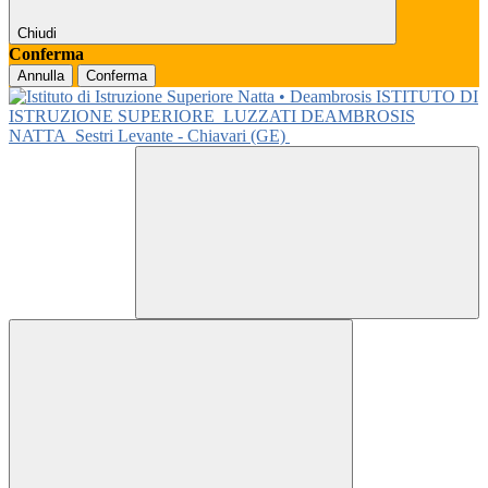
Chiudi
Conferma
Annulla
Conferma
ISTITUTO DI
ISTRUZIONE SUPERIORE
LUZZATI DEAMBROSIS
NATTA
Sestri Levante - Chiavari (GE)