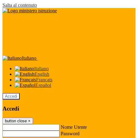
Salta al contenuto
Italiano
Italiano
English
Français
Español
Accedi
Accedi
button close
×
Nome Utente
Password