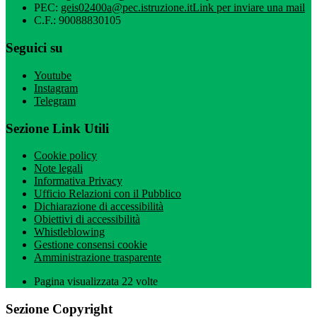
PEC:
geis02400a@pec.istruzione.it
Link per inviare una mail
C.F.: 90088830105
Seguici su
Youtube
Instagram
Telegram
Sezione Link Utili
Cookie policy
Note legali
Informativa Privacy
Ufficio Relazioni con il Pubblico
Dichiarazione di accessibilità
Obiettivi di accessibilità
Whistleblowing
Gestione consensi cookie
Amministrazione trasparente
Pagina visualizzata
22
volte
Sezione Copyright