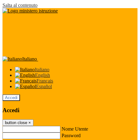
Salta al contenuto
Italiano
Italiano
English
Français
Español
Accedi
Accedi
button close
×
Nome Utente
Password