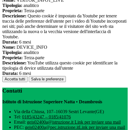
Nome:
VISITOR_INFO1_LIVE
Tipologia:
analitico
Proprieta:
Terza-parte
Descrizione:
Questo cookie è impostato da Youtube per tenere
traccia delle preferenze dell'utente per i video di Youtube incorporati
nei siti; può anche determinare se il visitatore del sito web sta
utilizzando la nuova o la vecchia versione dell'interfaccia di
Youtube.
Durata:
6 mesi
Nome:
DEVICE_INFO
Tipologia:
analitico
Proprieta:
Terza-parte
Descrizione:
YouTube utilizza questo cookie per identificare la
tipologia di device utilizzata dall'utente
Durata:
6 mesi
Accetta tutti
Salva le preferenze
Contatti
Istituto di Istruzione Superiore Natta • Deambrosis
Via della Chiusa, 107–16039 Sestri Levante(GE)
Tel:
0185/43247 – 0185/41076
Email:
geis02400a@istruzione.it
Link per inviare una mail
PEC:
geis02400a@pec.istruzione.it
Link per inviare una mail