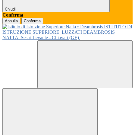
Chiudi
Conferma
Annulla
Conferma
ISTITUTO DI
ISTRUZIONE SUPERIORE
LUZZATI DEAMBROSIS
NATTA
Sestri Levante - Chiavari (GE)