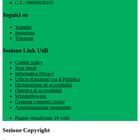
C.F.: 90088830105
Seguici su
Youtube
Instagram
Telegram
Sezione Link Utili
Cookie policy
Note legali
Informativa Privacy
Ufficio Relazioni con il Pubblico
Dichiarazione di accessibilità
Obiettivi di accessibilità
Whistleblowing
Gestione consensi cookie
Amministrazione trasparente
Pagina visualizzata
19
volte
Sezione Copyright